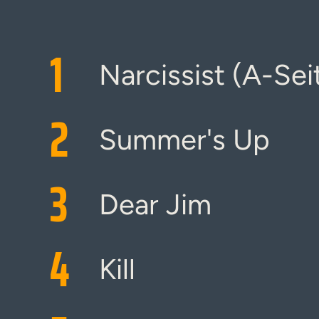
1
Narcissist (A-Sei
2
Summer's Up
3
Dear Jim
4
Kill