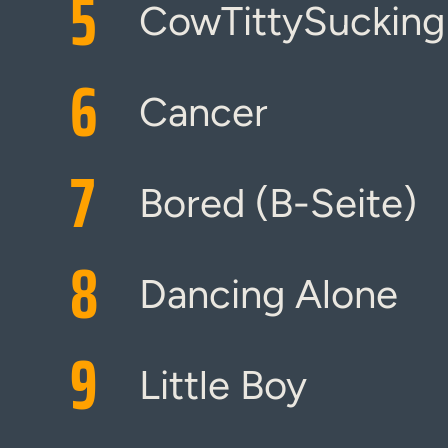
5
CowTittySucking
6
Cancer
7
Bored (B-Seite)
8
Dancing Alone
9
Little Boy