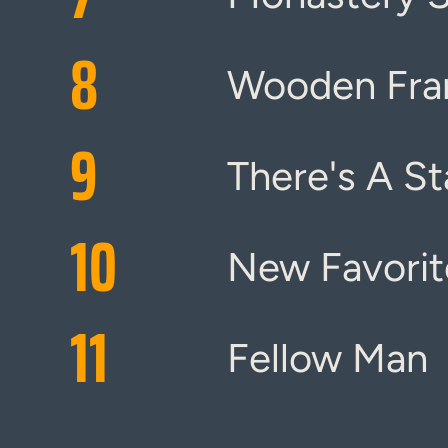
8
Wooden Fr
9
There's A St
10
New Favori
11
Fellow Man