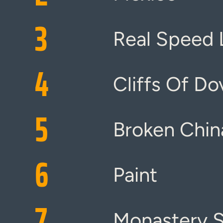
3
Real Speed 
4
Cliffs Of Do
5
Broken Chin
6
Paint
7
Monastery 