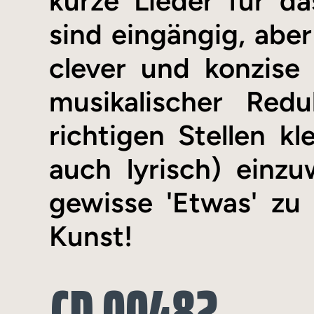
kurze Lieder für d
sind eingängig, aber
clever und konzise 
musikalischer Re
richtigen Stellen kl
auch lyrisch) ein
gewisse 'Etwas' zu 
Kunst!
CD 00482