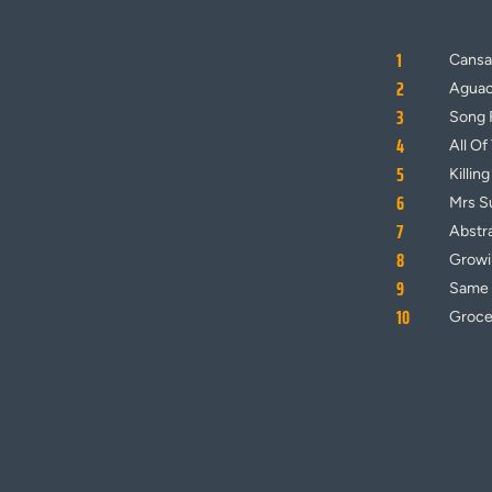
1
Cansa
2
Aguac
3
Song 
4
All Of
5
Killin
6
Mrs S
7
Abstr
8
Growi
9
Same 
10
Groce