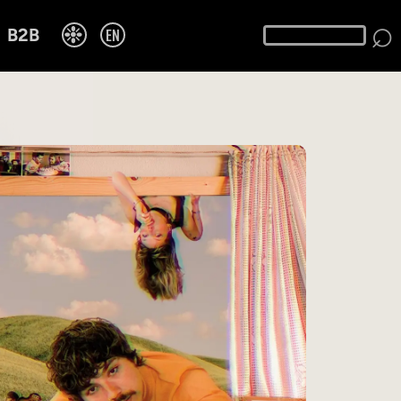
⌕
❉
EN
B2B