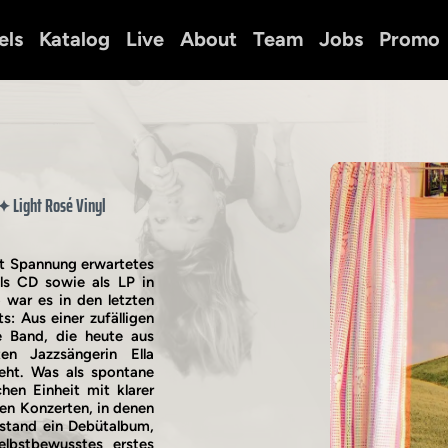
els
Katalog
Live
About
Team
Jobs
Promo
Light Rosé Vinyl
✦
t Spannung erwartetes
als CD sowie als LP in
 war es in den letzten
s: Aus einer zufälligen
ne Band, die heute aus
en Jazzsängerin Ella
eht. Was als spontane
hen Einheit mit klarer
en Konzerten, in denen
tstand ein Debütalbum,
elbstbewusstes erstes