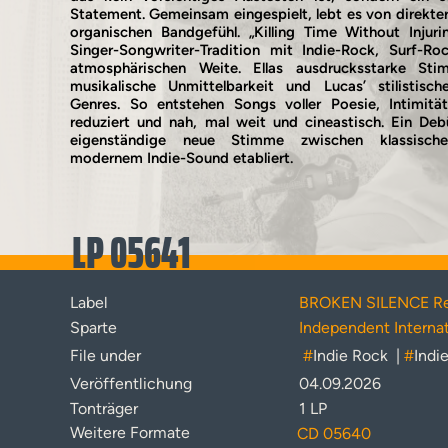
Statement. Gemeinsam eingespielt, lebt es von direkter
organischen Bandgefühl. „Killing Time Without Injuri
Singer-Songwriter-Tradition mit Indie-Rock, Surf-R
atmosphärischen Weite. Ellas ausdrucksstarke Stim
musikalische Unmittelbarkeit und Lucas’ stilistisc
Genres. So entstehen Songs voller Poesie, Intimit
reduziert und nah, mal weit und cineastisch. Ein De
eigenständige neue Stimme zwischen klassisch
modernem Indie-Sound etabliert.
LP 05641
Label
BROKEN SILENCE Re
Sparte
Independent Internat
File under
#
Indie Rock
|
#
Indi
Veröffentlichung
04.09.2026
Tonträger
1 LP
Weitere Formate
CD 05640