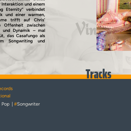
 Interaktion und einem
ng Eternity“ verbindet
ock und einer warmen,
me trifft auf Chris’
Vinyl
he Offenheit zwischen
ät und Dynamik – mal
büt, das Casafungo als
em Songwriting und
Tracks
cords
ional
e Pop
|
#
Songwriter