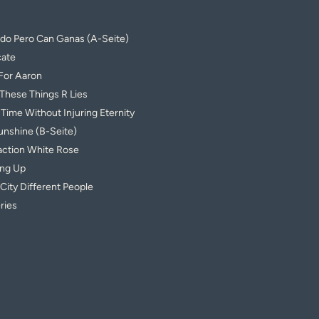
do Pero Can Ganas (A-Seite)
ate
For Aaron
 These Things R Lies
g Time Without Injuring Eternity
unshine (B-Seite)
action White Rose
ng Up
City Different People
ries