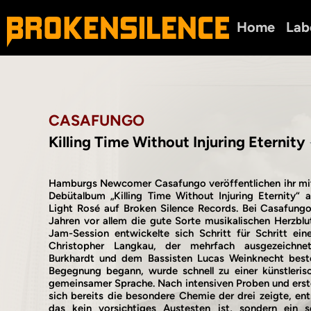
Home
Lab
CASAFUNGO
Killing Time Without Injuring Eternity
Hamburgs Newcomer Casafungo veröffentlichen ihr mi
Debütalbum „Killing Time Without Injuring Eternity“ 
Light Rosé auf Broken Silence Records. Bei Casafungo
Jahren vor allem die gute Sorte musikalischen Herzblut
Jam-Session entwickelte sich Schritt für Schritt ei
Christopher Langkau, der mehrfach ausgezeichnet
Burkhardt und dem Bassisten Lucas Weinknecht best
Begegnung begann, wurde schnell zu einer künstlerisc
gemeinsamer Sprache. Nach intensiven Proben und erst
sich bereits die besondere Chemie der drei zeigte, en
das kein vorsichtiges Austesten ist, sondern ein s