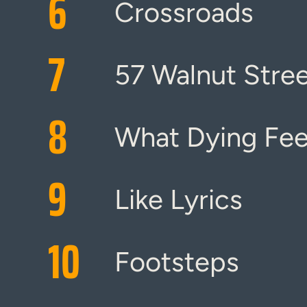
6
Crossroads
7
57 Walnut Stre
8
What Dying Feel
9
Like Lyrics
10
Footsteps