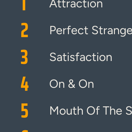
1
Attraction
2
Perfect Strange
3
Satisfaction
4
On & On
5
Mouth Of The S