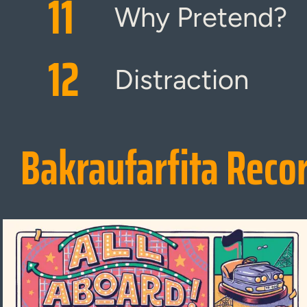
11
Why Pretend?
12
Distraction
Bakraufarfita Reco