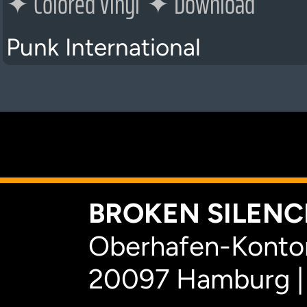
✦
Colored Vinyl
✦
Download
Punk International
K
BROKEN SILENCE
Oberhafen-Kontor
20097 Hamburg |