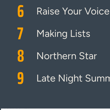
6
Raise Your Voice
7
Making Lists
8
Northern Star
9
Late Night Sum