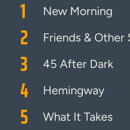
1
New Morning
2
Friends & Other 
3
45 After Dark
4
Hemingway
5
What It Takes