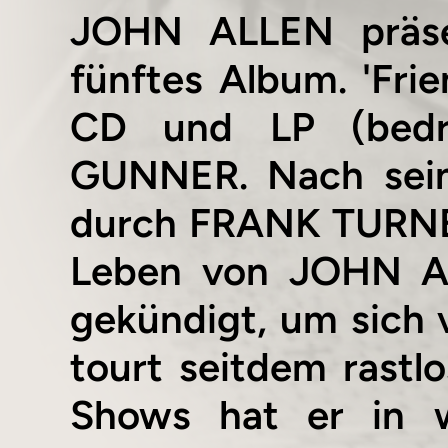
JOHN ALLEN präsen
fünftes Album. 'Frie
CD und LP (bedru
GUNNER. Nach sein
durch FRANK TURNER 
Leben von JOHN AL
gekündigt, um sich 
tourt seitdem rastl
Shows hat er in we