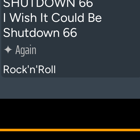
SHUTDOWN 66
I Wish It Could Be
Shutdown 66
✦
Again
Rock'n'Roll
K