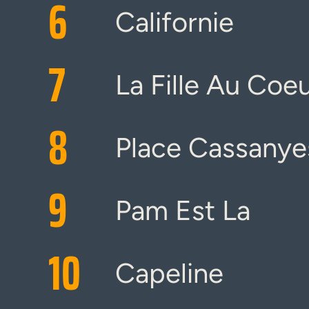
6
Californie
7
La Fille Au Coeu
8
Place Cassanye
9
Pam Est La
10
Capeline