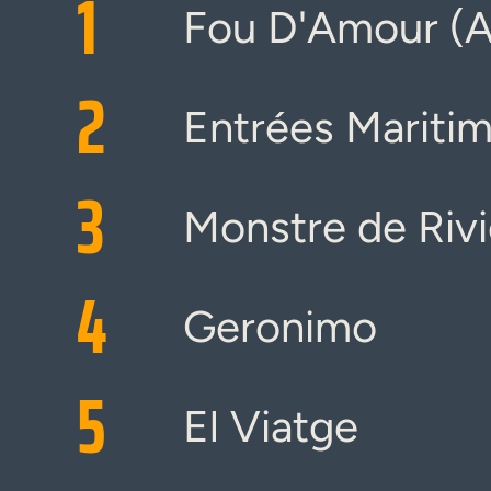
1
Fou D'Amour (A
2
Entrées Mariti
3
Monstre de Rivi
4
Geronimo
5
El Viatge