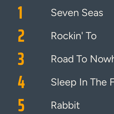
1
Seven Seas
2
Rockin' To
3
Road To Now
4
Sleep In The 
5
Rabbit