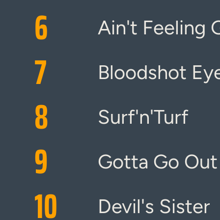
6
Ain't Feeling
7
Bloodshot Ey
8
Surf'n'Turf
9
Gotta Go Out
10
Devil's Sister