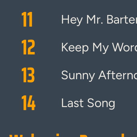
11
Hey Mr. Barte
12
Keep My Word
13
Sunny Aftern
14
Last Song