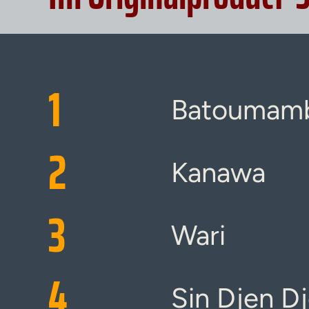
1
Batoumam
2
Kanawa
3
Wari
4
Sin Djen D