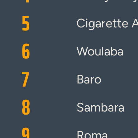
5
Cigarette 
6
Woulaba
7
Baro
8
Sambara
9
Roma