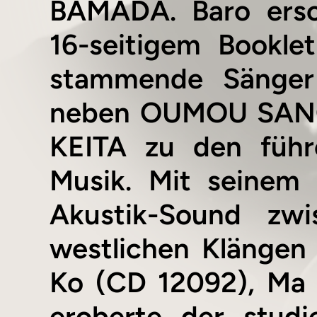
BAMADA. Baro ersch
16-seitigem Bookl
stammende Sänger 
neben OUMOU SANG
KEITA zu den führe
Musik. Mit seinem r
Akustik-Sound zwi
westlichen Klängen
Ko (CD 12092), Ma 
eroberte der studi