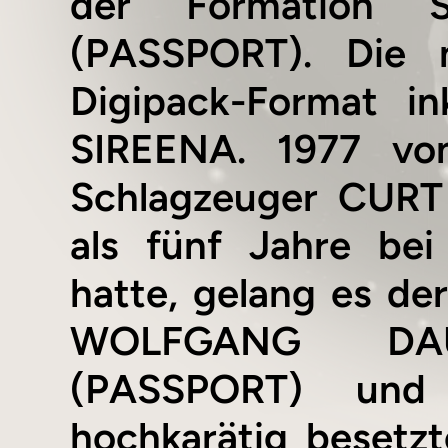
der Formation
(PASSPORT). Die 
Digipack-Format in
SIREENA. 1977 von
Schlagzeuger CURT
als fünf Jahre be
hatte, gelang es d
WOLFGANG DAU
(PASSPORT) un
hochkarätig besetzt