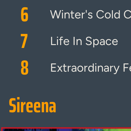
6
Winter's Cold C
7
Life In Space
8
Extraordinary F
Sireena