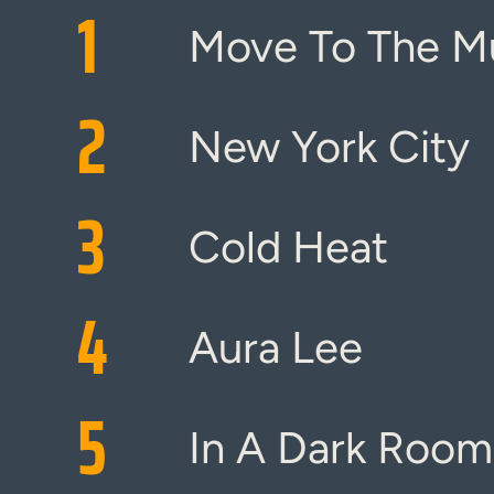
1
Move To The M
2
New York City
3
Cold Heat
4
Aura Lee
5
In A Dark Room