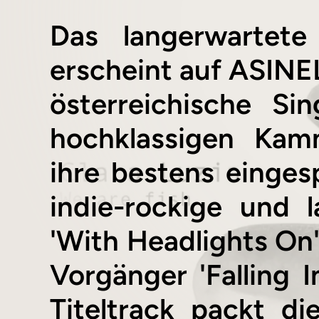
Das langerwarte
erscheint auf ASINEL
österreichische Si
hochklassigen Kam
ihre bestens einge
indie-rockige und 
'With Headlights On'
Vorgänger 'Falling 
Titeltrack packt di