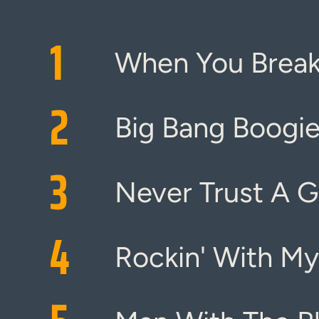
1
When You Break
2
Big Bang Boogi
3
Never Trust A Gi
4
Rockin' With M