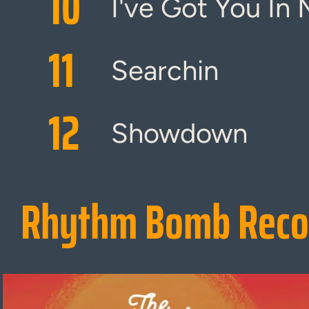
10
I've Got You In
11
Searchin
12
Showdown
Rhythm Bomb Reco