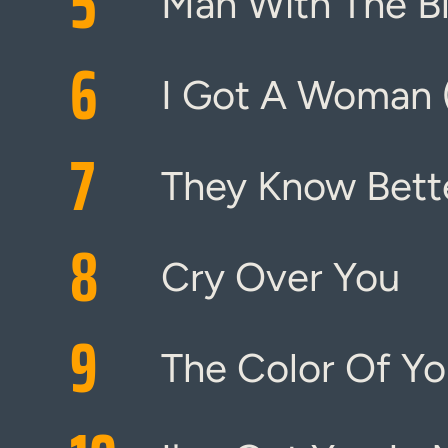
5
Man With The B
6
I Got A Woman 
7
They Know Bett
8
Cry Over You
9
The Color Of Yo