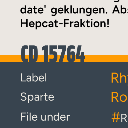
date' geklungen. Ab
Hepcat-Fraktion!
CD 15764
Rh
Label
Ro
Sparte
#
File under
R