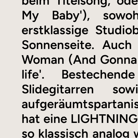
beim Titelsong, od
My Baby'), sowo
erstklassige Studi
Sonnenseite. Auch
Woman (And Gonna La
life'. Bestechen
Slidegitarren s
aufgeräumtspartani
hat eine LIGHTNING
so klassisch analog 