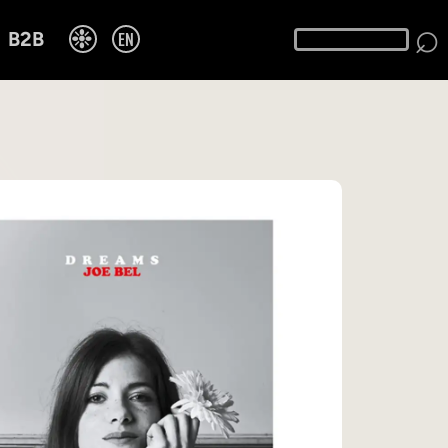
⌕
❉
EN
B2B