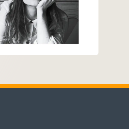
♬
Alle Tracks abspielen