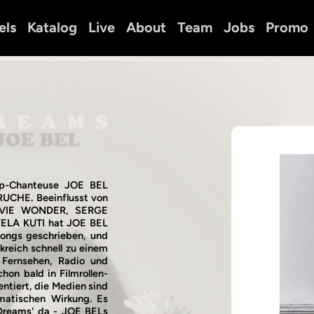
els
Katalog
Live
About
Team
Jobs
Promo
op-Chanteuse JOE BEL
 RUCHE. Beeinflusst von
STEVIE WONDER, SERGE
LA KUTI hat JOE BEL
 Songs geschrieben, und
nkreich schnell zu einem
, Fernsehen, Radio und
hon bald in Filmrollen-
tiert, die Medien sind
smatischen Wirkung. Es
'Dreams' da - JOE BELs