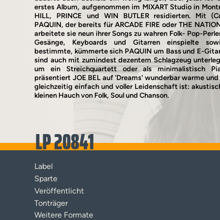
erstes Album, aufgenommen im MIXART Studio in Mont
HILL, PRINCE und WIN BUTLER residierten. Mit (
PAQUIN, der bereits für ARCADE FIRE oder THE NATION
arbeitete sie neun ihrer Songs zu wahren Folk- Pop-Perle
Gesänge, Keyboards und Gitarren einspielte sow
bestimmte, kümmerte sich PAQUIN um Bass und E-Gitar
sind auch mit zumindest dezentem Schlagzeug unterlegt
um ein Streichquartett oder als minimalistisch Pi
präsentiert JOE BEL auf 'Dreams' wunderbar warme und t
gleichzeitig einfach und voller Leidenschaft ist: akusti
kleinen Hauch von Folk, Soul und Chanson.
LP 20841
Label
Sparte
Veröffentlicht
Tonträger
Weitere Formate