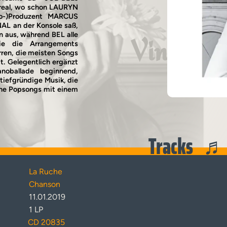
real, wo schon LAURYN
Co-)Produzent MARCUS
AL an der Konsole saß,
n aus, während BEL alle
Vinyl
ie die Arrangements
ren, die meisten Songs
. Gelegentlich ergänzt
anoballade beginnend,
iefgründige Musik, die
sche Popsongs mit einem
Tracks
La Ruche
Chanson
11.01.2019
1 LP
CD 20835