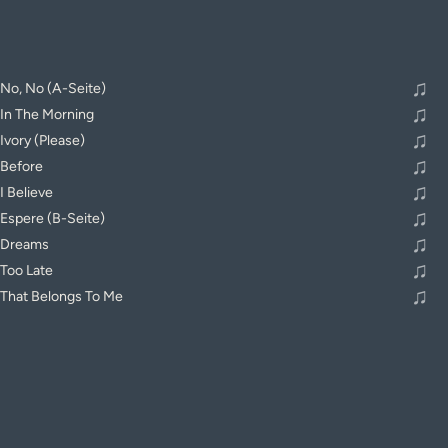
♫
No, No (A-Seite)
♫
In The Morning
♫
Ivory (Please)
♫
Before
♫
I Believe
♫
Espere (B-Seite)
♫
Dreams
♫
Too Late
♫
That Belongs To Me