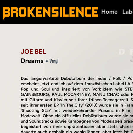
Home
Lab
JOE BEL
Dreams
Vinyl
✦
Das langerwartete Debütalbum der Indie / Folk / P
erscheint jetzt endlich auf dem französischen Label LA
Pop und Soul und inspiriert von Vorbildern wie 
GAINSBOURG, PAUL MCCARTNEY, MANU CHAO oder FE
mit Gitarre und Klavier seit ihrer frühen Teenagerzeit
seit ihrer ersten EP 'In The City' (2013) wurde sie in Fra
'Shooting Star' mit wiederkehrender Präsenz in Film
Modewelt. Ohne ein offizielles Debütalbum wurde sie sc
und Soundtracks sowie Kampagnen von Modelabels präsen
begeistert von ihrer unprätentiösen aber stets chari
dauerte auch deshalb ein wenig länger, aber jetzt ist 