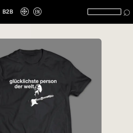
⌕
❉
EN
B2B