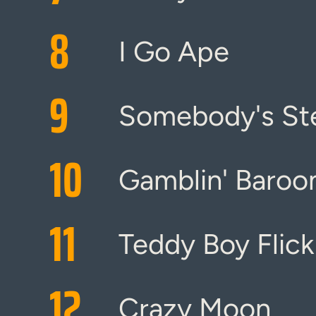
8
I Go Ape
9
Somebody's Ste
10
Gamblin' Baroo
11
Teddy Boy Flick 
12
Crazy Moon