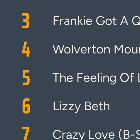
3
Frankie Got A Q
4
Wolverton Mou
5
The Feeling Of
6
Lizzy Beth
7
Crazy Love (B-S