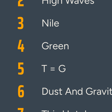
2
High Waves
3
Nile
4
Green
5
T = G
6
Dust And Gravi