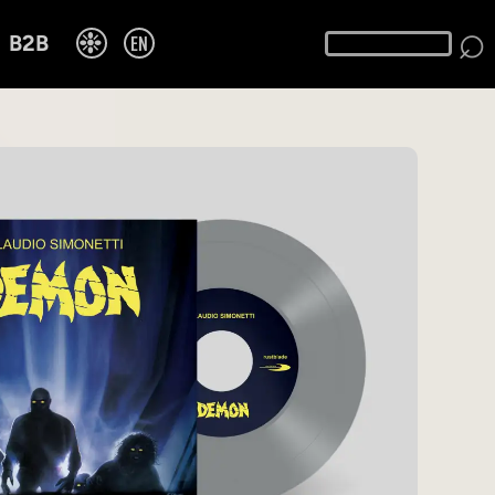
⌕
❉
EN
B2B