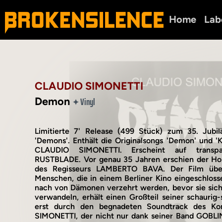
Home
Lab
CLAUDIO SIMONETTI
Demon
Vinyl
✦
Limitierte 7' Release (499 Stück) zum 35. Jubi
'Demons'. Enthält die Originalsongs 'Demon' und 'Ki
CLAUDIO SIMONETTI. Erscheint auf transp
RUSTBLADE. Vor genau 35 Jahren erschien der Ho
des Regisseurs LAMBERTO BAVA. Der Film üb
Menschen, die in einem Berliner Kino eingeschloss
nach von Dämonen verzehrt werden, bevor sie sich 
verwandeln, erhält einen Großteil seiner schauri
erst durch den begnadeten Soundtrack des K
SIMONETTI, der nicht nur dank seiner Band GOBLIN