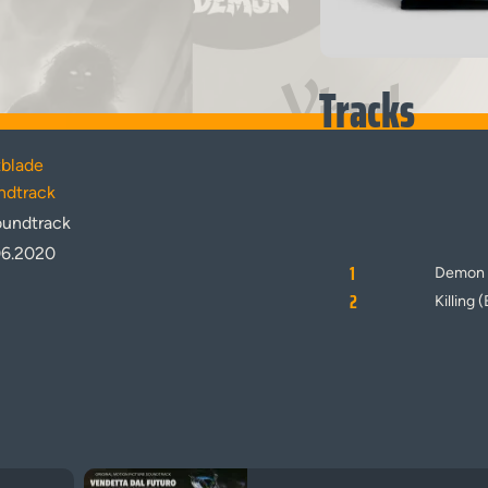
Vinyl
Tracks
tblade
ndtrack
undtrack
06.2020
1
Demon 
2
Killing 