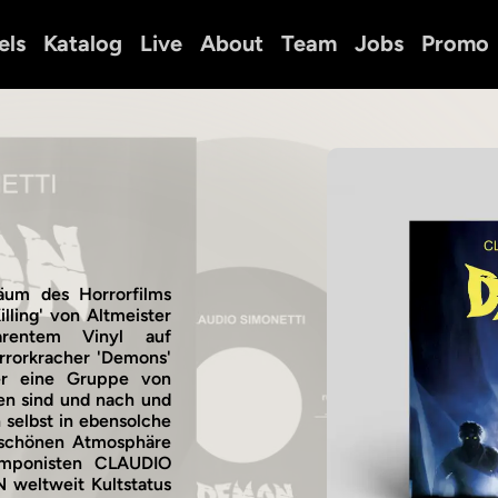
els
Katalog
Live
About
Team
Jobs
Promo
läum des Horrorfilms
lling' von Altmeister
arentem Vinyl auf
rrorkracher 'Demons'
er eine Gruppe von
en sind und nach und
selbst in ebensolche
g-schönen Atmosphäre
omponisten CLAUDIO
 weltweit Kultstatus