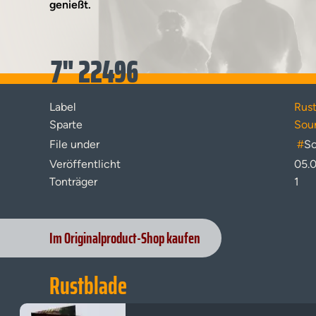
genießt.
7" 22496
Label
Rus
Sparte
Sou
File under
#
So
Veröffentlicht
05.
Tonträger
1
Im Originalproduct-Shop kaufen
Rustblade