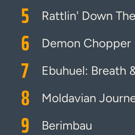
5
Rattlin' Down Th
6
Demon Chopper
7
Ebuhuel: Breath
8
Moldavian Journ
9
Berimbau