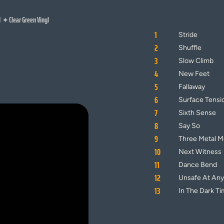
d
Clear Green Vinyl
✦
1
Stride
2
Shuffle
3
Slow Climb
4
New Feet
5
Fallaway
6
Surface Tensi
7
Sixth Sense
8
Say So
9
Three Metal 
10
Next Witness
11
Dance Bend
12
Unsafe At An
13
In The Dark Ti