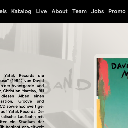
els
Katalog
Live
About
Team
Jobs
Promo
t Yatak Records die
use“ (1984) von David
en der Avantgarde- und
Christian Marclay, Bill
diesen Alben einen
isation, Groove und
s CD sowie hochwertiger
l auf Yatak Records. Der
kalische Laufbahn mit
äter ein Studium der
rüh beginnt er weltweit