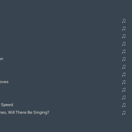
♫
♫
♫
♫
♫
♫
on
♫
♫
♫
Moves
♫
♫
♫
y Speed
♫
mes, Will There Be Singing?