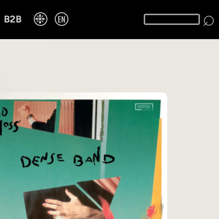
⌕
❉
EN
B2B