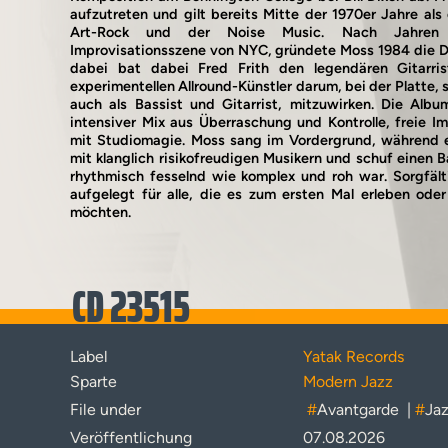
aufzutreten und gilt bereits Mitte der 1970er Jahre als 
Art-Rock und der Noise Music. Nach Jahren
Improvisationsszene von NYC, gründete Moss 1984 die 
dabei bat dabei Fred Frith den legendären Gitarri
experimentellen Allround-Künstler darum, bei der Platte, 
auch als Bassist und Gitarrist, mitzuwirken. Die Al
intensiver Mix aus Überraschung und Kontrolle, freie I
mit Studiomagie. Moss sang im Vordergrund, während e
mit klanglich risikofreudigen Musikern und schuf einen
rhythmisch fesselnd wie komplex und roh war. Sorgfäl
aufgelegt für alle, die es zum ersten Mal erleben ode
möchten.
CD 23515
Label
Yatak Records
Sparte
Modern Jazz
File under
#
Avantgarde
|
#
Ja
Veröffentlichung
07.08.2026