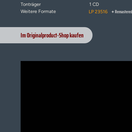
Tonträger
1 CD
Remastere
Weitere Formate
LP 23516
✦
Im Originalproduct-Shop kaufen