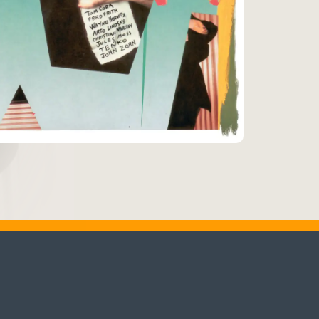
♬
Alle Tracks abspielen