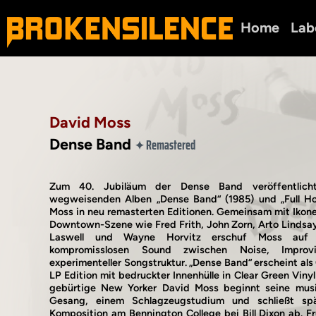
Home
Lab
David Moss
Dense Band
Remastered
✦
Zum 40. Jubiläum der Dense Band veröffentlich
wegweisenden Alben „Dense Band“ (1985) und „Full Ho
Moss in neu remasterten Editionen. Gemeinsam mit Ikon
Downtown-Szene wie Fred Frith, John Zorn, Arto Lindsay, 
Laswell und Wayne Horvitz erschuf Moss auf 
kompromisslosen Sound zwischen Noise, Improv
experimenteller Songstruktur. „Dense Band“ erscheint al
LP Edition mit bedruckter Innenhülle in Clear Green Viny
gebürtige New Yorker David Moss beginnt seine musi
Gesang, einem Schlagzeugstudium und schließt sp
Komposition am Bennington College bei Bill Dixon ab. F