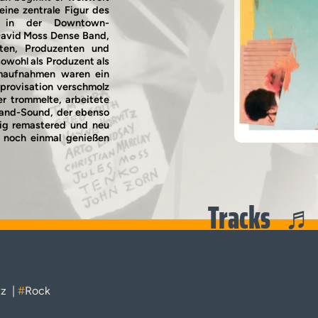
eine zentrale Figur des
 in der Downtown-
David Moss Dense Band,
sten, Produzenten und
sowohl als Produzent als
bumaufnahmen waren ein
mprovisation verschmolz
r trommelte, arbeitete
 Band-Sound, der ebenso
tig remastered und neu
r noch einmal genießen
Tracks
zz
|
#
Rock