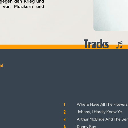
r gegen den Krieg und
i von Musikern und
Tracks
al
1
Where Have All The Flower
2
Johnny, I Hardly Knew Ye
3
Arthur McBride And The Se
4
Danny Boy