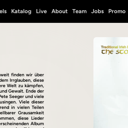
els
Katalog
Live
About
Team
Jobs
Promo
tweit finden wir über
dem Irrglauben, diese
ere Welt zu kämpfen,
s und Gewalt. Ende der
Pete Seeger und viele
singen. Viele dieser
end in vielen Teilen
ellbarer Grausamkeit
ommen, diese Lieder
 erscheinenden Album