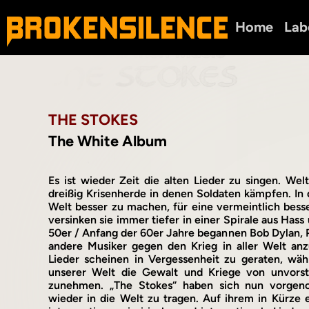
Home
Lab
THE STOKES
The White Album
Es ist wieder Zeit die alten Lieder zu singen. Wel
dreißig Krisenherde in denen Soldaten kämpfen. In 
Welt besser zu machen, für eine vermeintlich bess
versinken sie immer tiefer in einer Spirale aus Has
50er / Anfang der 60er Jahre begannen Bob Dylan, 
andere Musiker gegen den Krieg in aller Welt anzu
Lieder scheinen in Vergessenheit zu geraten, währ
unserer Welt die Gewalt und Kriege von unvorst
zunehmen. „The Stokes“ haben sich nun vorgen
wieder in die Welt zu tragen. Auf ihrem in Kürze