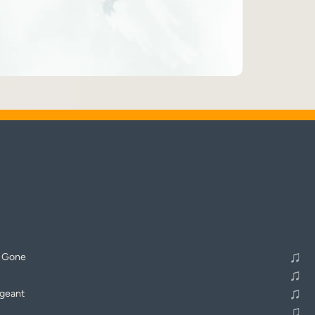
♬
Alle Tracks abspielen
♫
s Gone
♫
♫
rgeant
♫