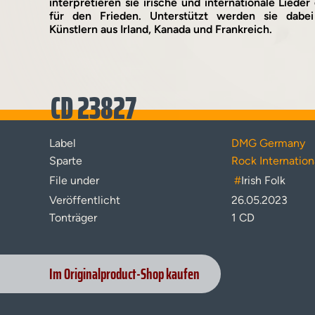
interpretieren sie irische und internationale Liede
für den Frieden. Unterstützt werden sie dabe
Künstlern aus Irland, Kanada und Frankreich.
CD 23827
Label
DMG Germany
Sparte
Rock Internation
File under
#
Irish Folk
Veröffentlicht
26.05.2023
Tonträger
1 CD
Im Originalproduct-Shop kaufen