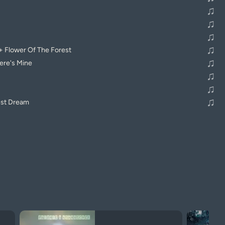
♫
♫
♫
♫
+ Flower Of The Forest
♫
ere's Mine
♫
♫
♫
est Dream