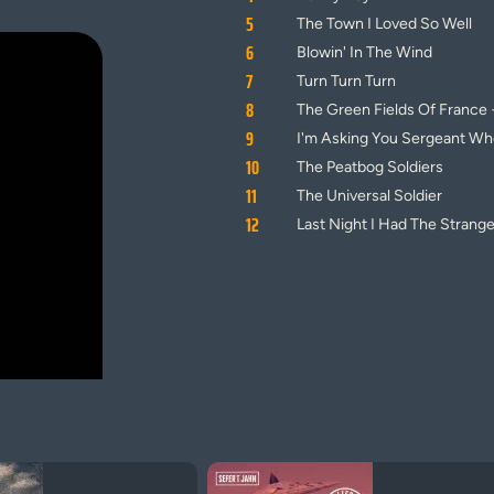
5
The Town I Loved So Well
6
Blowin' In The Wind
7
Turn Turn Turn
8
The Green Fields Of France 
9
I'm Asking You Sergeant Wh
10
The Peatbog Soldiers
11
The Universal Soldier
12
Last Night I Had The Strang