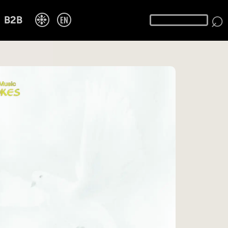
⌕
❉
EN
B2B