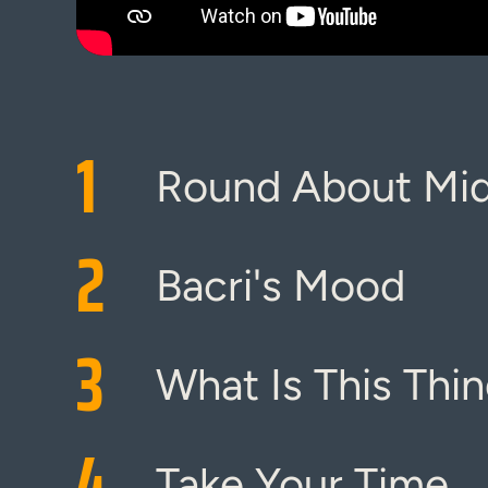
1
Round About Mid
2
Bacri's Mood
3
What Is This Thi
4
Take Your Time