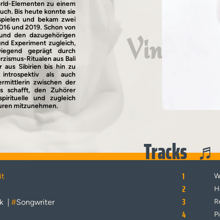
orld-Elementen zu einem
ch. Bis heute konnte sie
spielen und bekam zwei
 2016 und 2019. Schon von
en und den dazugehörigen
Vinyl
nd Experiment zugleich,
wiegend geprägt durch
zismus-Ritualen aus Bali
aus Sibirien bis hin zu
 introspektiv als auch
rmittlerin zwischen der
s schafft, den Zuhörer
pirituelle und zugleich
turen mitzunehmen.
Tracks
1
it
W
2
H
3
k
|
#
Songwriter
R
4
Pi