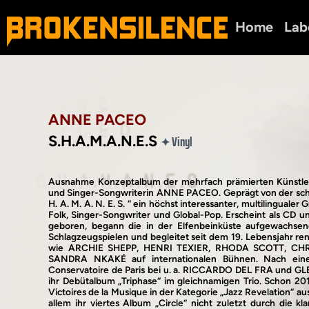
Home
Lab
ANNE PACEO
S.H.A.M.A.N.E.S
Vinyl
✦
Ausnahme Konzeptalbum der mehrfach prämierten Künstler
und Singer-Songwriterin ANNE PACEO. Geprägt von der scha
H. A. M. A. N. E. S. “ ein höchst interessanter, multilinguale
Folk, Singer-Songwriter und Global-Pop. Erscheint als CD
geboren, begann die in der Elfenbeinküste aufgewachs
Schlagzeugspielen und begleitet seit dem 19. Lebensjahr r
wie ARCHIE SHEPP, HENRI TEXIER, RHODA SCOTT, CH
SANDRA NKAKÉ auf internationalen Bühnen. Nach ein
Conservatoire de Paris bei u. a. RICCARDO DEL FRA und G
ihr Debütalbum „Triphase“ im gleichnamigen Trio. Schon 2
Victoires de la Musique in der Kategorie „Jazz Revelation“ au
allem ihr viertes Album „Circle“ nicht zuletzt durch die k