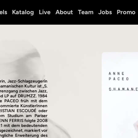
els
Katalog
Live
About
Team
Jobs
Promo
in, Jazz-Schlagzeugerin
manischen Kultur ist „S.
r Grenzgang zwischen Jazz,
 und LP auf DRUMZZ. 1984
ene PACEO früh mit dem
enommierte KünstlerInnen
RISTIAN ESCOUDÉ oder
em Studium am Pariser
LENN FERRIS folgte 2008
011 mit dem bedeutenden
sgezeichnet, markiert vor
langliche Erweiterung des