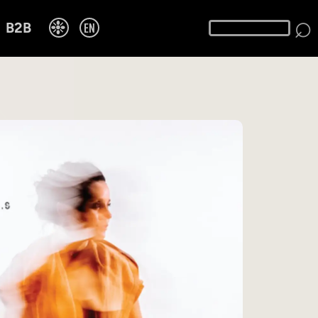
⌕
❉
EN
B2B