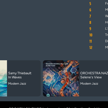
5
F
6
M
7
W
8
H
9
L
10
Tr
11
D
12
M
Samy Thiebault
ORCHESTRA NAZ
In Waves
Selene's View
Modern Jazz
Modern Jazz