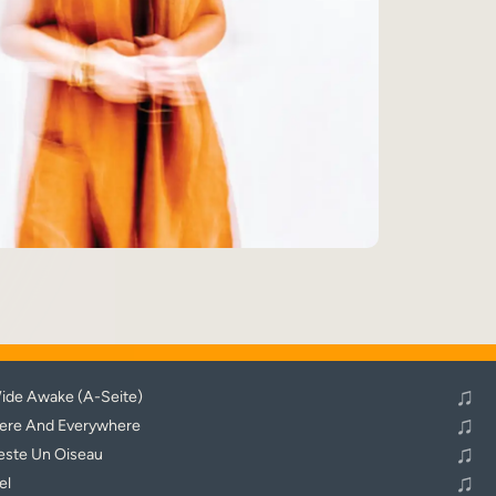
♬
Alle Tracks abspielen
♫
ide Awake (A-Seite)
♫
ere And Everywhere
♫
este Un Oiseau
♫
el