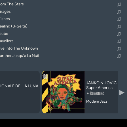
♫
rom The Stars
♫
irages
♫
ishes
♫
ealing (B-Seite)
♫
'aube
♫
avellers
♫
ive Into The Unknown
♫
archer Jusqu'a La Nuit
JANKO NILOVIC
IONALE DELLA LUNA
Super America
▶
✦
Remastered
Modern Jazz