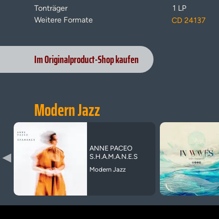
Tonträger
1 LP
Weitere Formate
CD 24137
Im Originalproduct-Shop kaufen
Modern Jazz
ANNE PACEO
▶
S.H.A.M.A.N.E.S
Modern Jazz