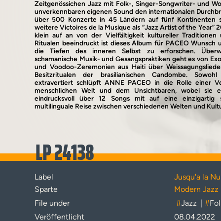
Zeitgenössichen Jazz mit Folk-, Singer-Songwriter- und W
unverkennbaren eigenen Sound den internationalen Durchbru
über 500 Konzerte in 45 Ländern auf fünf Kontinenten 
weitere Victoires de la Musique als “Jazz Artist of the Year”
klein auf an von der Vielfältigkeit kultureller Tradition
Ritualen beeindruckt ist dieses Album für PACEO Wunsch u
die Tiefen des inneren Selbst zu erforschen. Über
schamanische Musik- und Gesangspraktiken geht es von Exor
und Voodoo-Zeremonien aus Haiti über Weissagungslieder 
Besitzritualen der brasilianischen Candombe. Sowohl
extravertiert schlüpft ANNE PACEO in die Rolle einer Ve
menschlichen Welt und dem Unsichtbaren, wobei sie e
eindrucksvoll über 12 Songs mit auf eine einzigartig s
multilinguale Reise zwischen verschiedenen Welten und Kul
LP 24138
Label
Jusqu'a la Nu
Sparte
Modern Jazz
File under
#
Jazz
|
#
Fol
Veröffentlicht
08.04.2022