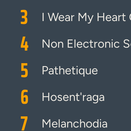
3
I Wear My Heart
4
Non Electronic 
5
Pathetique
6
Hosent'raga
7
Melanchodia