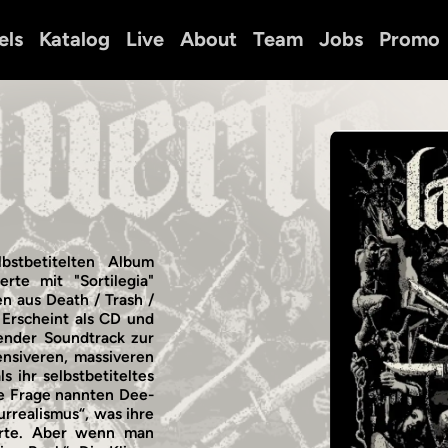
els
Katalog
Live
About
Team
Jobs
Promo
bstbetitelten Album
rte mit "Sortilegia"
n aus Death / Trash /
 Erscheint als CD und
gender Soundtrack zur
nsiveren, massiveren
 ihr selbstbetiteltes
he Frage nannten Dee-
urrealismus“, was ihre
ierte. Aber wenn man