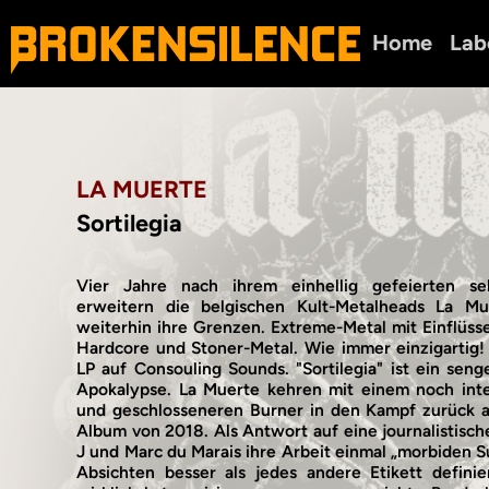
Home
Lab
LA MUERTE
Sortilegia
Vier Jahre nach ihrem einhellig gefeierten sel
erweitern die belgischen Kult-Metalheads La Mue
weiterhin ihre Grenzen. Extreme-Metal mit Einflüsse
Hardcore und Stoner-Metal. Wie immer einzigartig!
LP auf Consouling Sounds. "Sortilegia" ist ein sen
Apokalypse. La Muerte kehren mit einem noch inte
und geschlosseneren Burner in den Kampf zurück als
Album von 2018. Als Antwort auf eine journalistisc
J und Marc du Marais ihre Arbeit einmal „morbiden S
Absichten besser als jedes andere Etikett defin