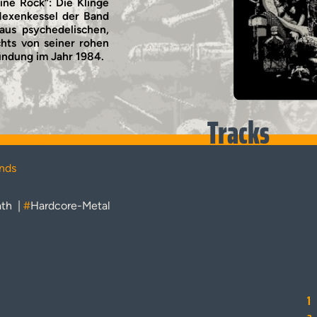
ine Rock“: Die Klinge
Hexenkessel der Band
aus psychedelischen,
chts von seiner rohen
ründung im Jahr 1984.
Tracks
nds
th
|
#
Hardcore-Metal
1