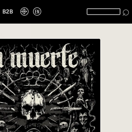
⌕
❉
EN
B2B