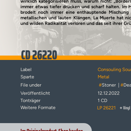
wirklich kategorisieren muss, warum nicht: „Borderl
immer etwas tiefer drücken und scharf halten. Im 
brodelt noch immer eine enthauptende Mischung 
metallischen und lauten Klängen. La Muerte hat ni
und wilden Radikalität verloren und das seit ihrer G
CD 26220
Label
Consouling Sou
Sparte
Metal
File under
#
Stoner
|
#
Dea
Veröffentlicht
12.12.2022
Tonträger
1 CD
Vinyl
Weitere Formate
LP 26221
✦