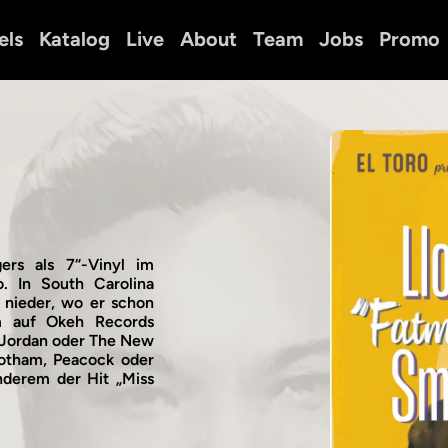
els
Katalog
Live
About
Team
Jobs
Promo
ers als 7“-Vinyl im
. In South Carolina
a nieder, wo er schon
m auf Okeh Records
s Jordan oder The New
Gotham, Peacock oder
nderem der Hit „Miss