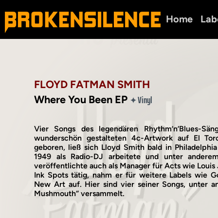
Home
Lab
FLOYD FATMAN SMITH
Where You Been EP
Vinyl
✦
Vier Songs des legendären Rhythm’n’Blues-Säng
wunderschön gestalteten 4c-Artwork auf El Toro
geboren, ließ sich Lloyd Smith bald in Philadelphi
1949 als Radio-DJ arbeitete und unter andere
veröffentlichte auch als Manager für Acts wie Loui
Ink Spots tätig, nahm er für weitere Labels wie 
New Art auf. Hier sind vier seiner Songs, unter a
Mushmouth“ versammelt.