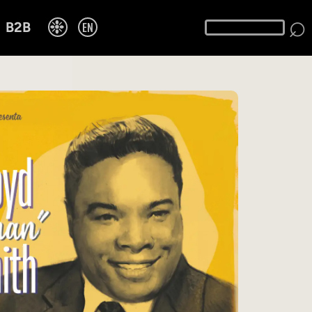
⌕
❉
EN
B2B