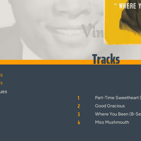
Vinyl
Tracks
ds
es
ues
1
Part-Time Sweetheart 
2
Good Gracious
3
Where You Been (B-Se
4
Miss Mushmouth