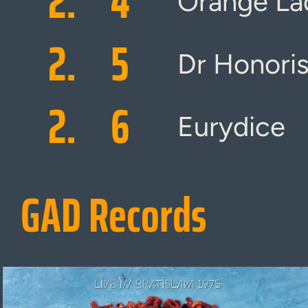
2.
4
Orange La
2.
5
Dr Honori
2.
6
Eurydice
GAD Records