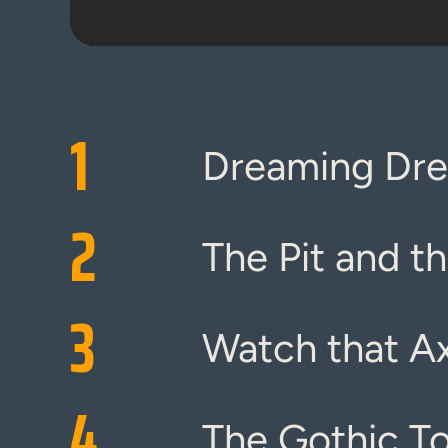
1
Dreaming Dr
2
The Pit and t
3
Watch that Ax
4
The Gothic T