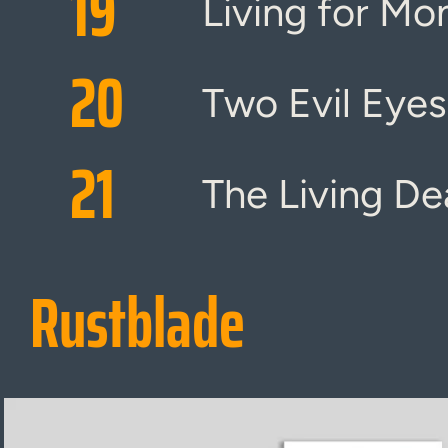
19
Living for Mo
20
Two Evil Eyes
21
The Living D
Rustblade