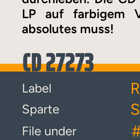
LP auf farbigem Vi
absolutes muss!
CD 27273
R
Label
S
Sparte
File under