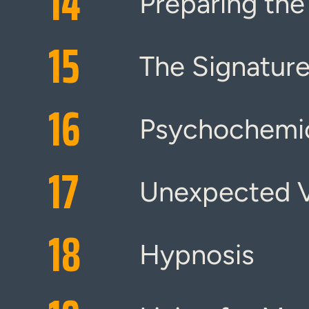
14
Preparing th
15
The Signatur
16
Psychochemi
17
Unexpected V
18
Hypnosis