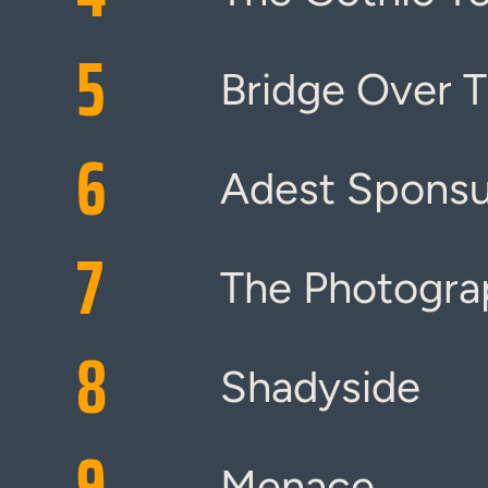
5
Bridge Over 
6
Adest Spons
7
The Photogra
8
Shadyside
9
Menace