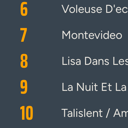
6
Voleuse D'ecl
7
Montevideo
8
Lisa Dans Le
9
La Nuit Et L
10
Talislent / A