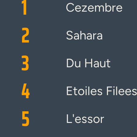
1
Cezembre
2
Sahara
3
Du Haut
4
Etoiles Filee
5
L'essor