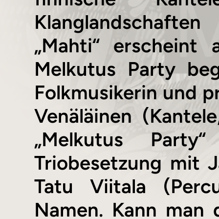
Klanglandschaften
„Mahti“ erscheint
Melkutus Party beg
Folkmusikerin und pr
Venäläinen (Kantel
„Melkutus Party
Triobesetzung mit J
Tatu Viitala (Perc
Namen. Kann man d