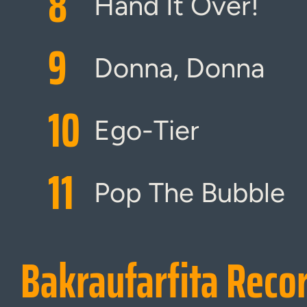
8
Hand It Over!
9
Donna, Donna
10
Ego-Tier
11
Pop The Bubble
Bakraufarfita Reco