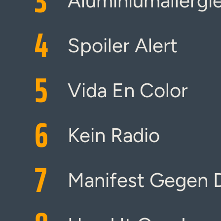
3
Aluminiumallergi
4
Spoiler Alert
5
Vida En Color
6
Kein Radio
7
Manifest Gegen D