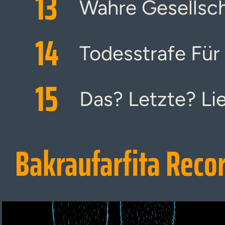
13
Wahre Gesellscha
14
Todesstrafe Für 
15
Das? Letzte? Li
Bakraufarfita Reco