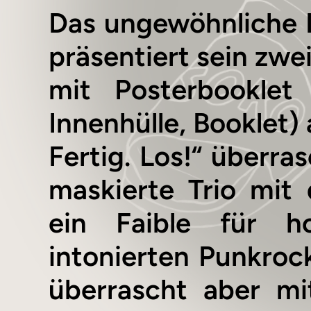
Das ungewöhnliche L
präsentiert sein zwe
mit Posterbooklet
Innenhülle, Booklet) 
Fertig. Los!“ überra
maskierte Trio mi
ein Faible für h
intonierten Punkrock
überrascht aber mi