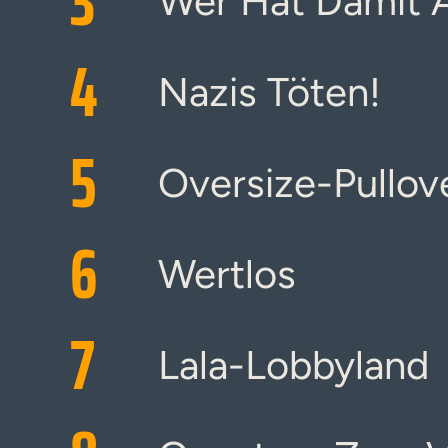
3
Wer Hat Damit 
4
Nazis Töten!
5
Oversize-Pullov
6
Wertlos
7
Lala-Lobbyland