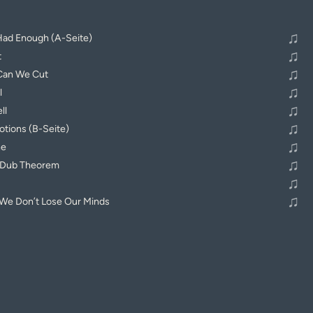
♫
 Had Enough (A-Seite)
♫
t
♫
Can We Cut
♫
l
♫
ll
♫
tions (B-Seite)
♫
ne
♫
 Dub Theorem
♫
♫
We Don’t Lose Our Minds