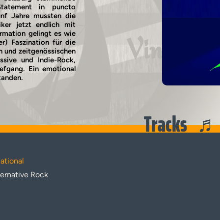
Statement in puncto
Fünf Jahre mussten die
er jetzt endlich mit
rmation gelingt es wie
Vinyl
r) Faszination für die
n und zeitgenössischen
ssive und Indie-Rock,
iefgang. Ein emotional
tanden.
Tracks
ational
ternative Rock