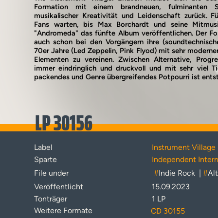
Formation mit einem brandneuen, fulminanten 
musikalischer Kreativität und Leidenschaft zurück. 
Fans warten, bis Max Borchardt und seine Mitmusik
"Andromeda" das fünfte Album veröffentlichen. Der Fo
auch schon bei den Vorgängern ihre (soundtechnische
70er Jahre (Led Zeppelin, Pink Flyod) mit sehr moderne
Elementen zu vereinen. Zwischen Alternative, Progre
immer eindringlich und druckvoll und mit sehr viel T
packendes und Genre übergreifendes Potpourri ist ents
LP 30156
Label
Instrument Village
Sparte
Independent Intern
File under
#
Indie Rock
|
#
Al
Veröffentlicht
15.09.2023
Tonträger
1 LP
Weitere Formate
CD 30155