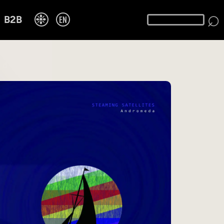
⌕
❉
EN
B2B