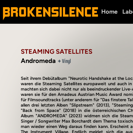
Home
Lab
STEAMING SATELLITES
Andromeda
Vinyl
✦
Seit ihrem Debütalbum "Neurotic Handshake at the Loc
waren die Steaming Satellites europaweit und auch i
machten sich dabei nicht nur als beeindruckender Live
waren sie für den Amadeus Austrian Music Award nomi
für Filmsoundtracks (unter anderem für "Das finstere Tal
allen drei letzten Alben "Slipstream" (2013), "Steaming
"Back from Space" (2018) in die österreichischen Ch
Album "ANDROMEDA" (2023) widmen sich die Steamin
Singer / Songwriter Max Borchardt dem Thema toxisch
man wieder einen Weg daraus finden kann. Erscheint a
The Instrument Village. Endlich meldet sich die a