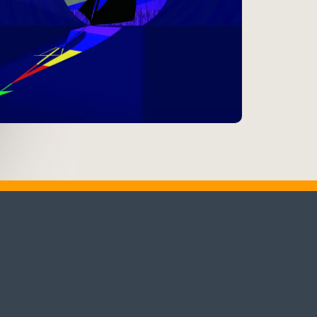
♬
Alle Tracks abspielen