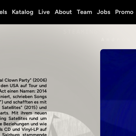
els
Katalog
Live
About
Team
Jobs
Promo
al Clown Party" (2006)
n den USA auf Tour und
-Act einen Namen: 2014
niert, schrieben Songs
") und schafften es mit
 Satellites" (2015) und
arts. Mit ihrem neuen
g Satellites rund um
e Beziehungen und wie
ls CD und Vinyl-LP auf
us Salzburg stammende