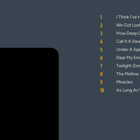
1
I Think I’ve
2
We Got Los
3
How Deep 
4
Call It A Dea
5
Under A Spe
6
Dear My Emo
7
Twilight Zo
8
The Mellow
9
Miracles
10
As Long As 