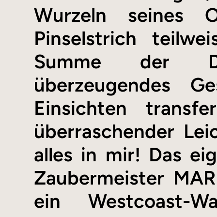
Wurzeln seines Ob
Pinselstrich teilw
Summe der Dop
überzeugendes Ges
Einsichten transf
überraschender Leich
alles in mir! Das ei
Zaubermeister MARE
ein Westcoast-W