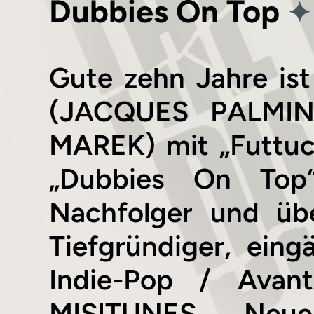
✦
Dubbies On Top
Gute zehn Jahre is
(JACQUES PALMIN
MAREK) mit „Futtuci
„Dubbies On Top“
Nachfolger und übe
Tiefgründiger, ein
Indie-Pop / Avant
MISITUNES. Ne