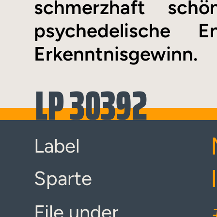
schmerzhaft schö
psychedelische 
Erkenntnisgewinn.
LP 30392
Label
Sparte
File under