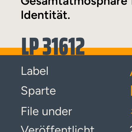
Gesamtatmosphäre b
Identität.
LP 31612
Label
Sparte
File under
Veröffentlicht