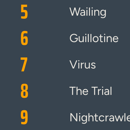
5
Wailing
6
Guillotine
7
Virus
8
The Trial
9
Nightcrawl