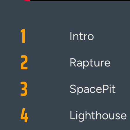
1
Intro
2
Rapture
3
SpacePit
4
Lighthouse