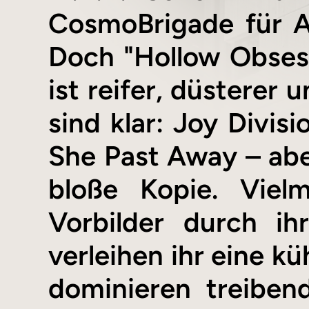
CosmoBrigade für A
Doch "Hollow Obsess
ist reifer, düsterer 
sind klar: Joy Divisi
She Past Away – abe
bloße Kopie. Vielm
Vorbilder durch ih
verleihen ihr eine k
dominieren treibend