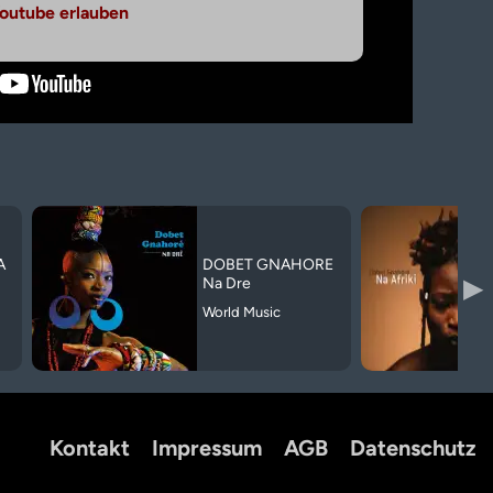
outube erlauben
A
DOBET GNAHORE
▶
Na Dre
World Music
Kontakt
Impressum
AGB
Datenschutz