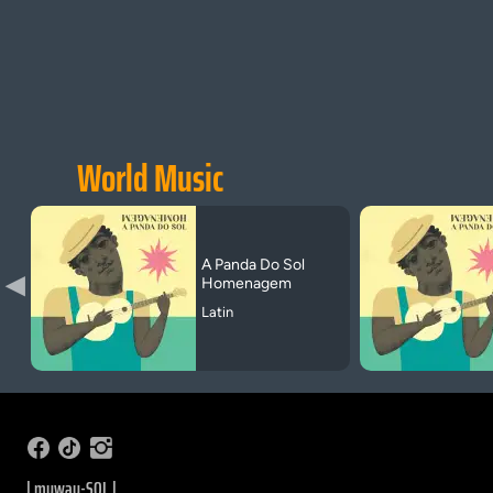
World Music
A Panda Do Sol
▶
Homenagem
Latin
| myway-SQL |