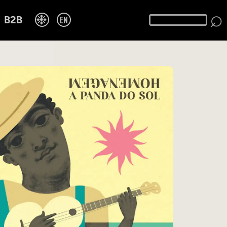
⌕
❉
EN
B2B