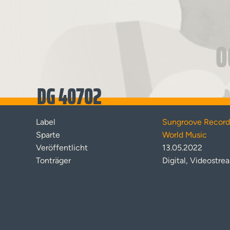
0
DG 40702
Label
Sungroove Record
Sparte
World Music
Veröffentlicht
13.05.2022
Tonträger
Digital, Videostre