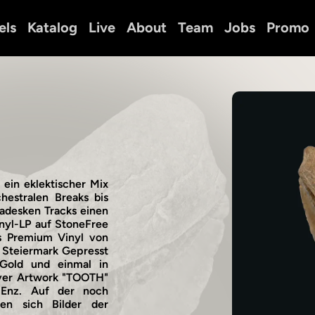
els
Katalog
Live
About
Team
Jobs
Promo
 ein eklektischer Mix
hestralen Breaks bis
ladesken Tracks einen
inyl-LP auf StoneFree
s Premium Vinyl von
r Steiermark Gepresst
Gold und einmal in
over Artwork "TOOTH"
Enz. Auf der noch
den sich Bilder der