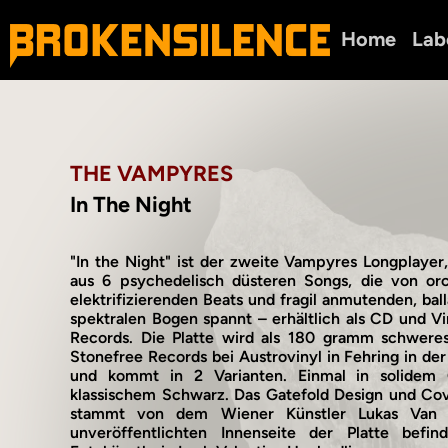
Home
Lab
THE VAMPYRES
In The Night
"In the Night" ist der zweite Vampyres Longplayer,
aus 6 psychedelisch düsteren Songs, die von orc
elektrifizierenden Beats und fragil anmutenden, bal
spektralen Bogen spannt – erhältlich als CD und V
Records. Die Platte wird als 180 gramm schwere
Stonefree Records bei Austrovinyl in Fehring in de
und kommt in 2 Varianten. Einmal in solidem 
klassischem Schwarz. Das Gatefold Design und C
stammt von dem Wiener Künstler Lukas Van 
unveröffentlichten Innenseite der Platte befin