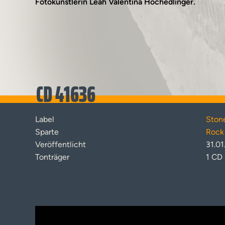
Fotokünstlerin Leah Valentina Hochedlinger.
CD 41636
Label
Ston
Sparte
Rock 
Veröffentlicht
31.01
Tonträger
1 CD