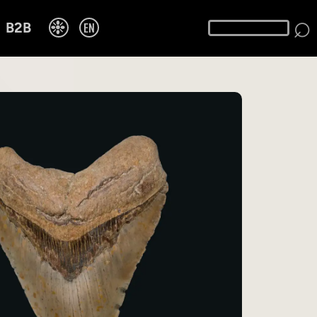
⌕
❉
EN
B2B