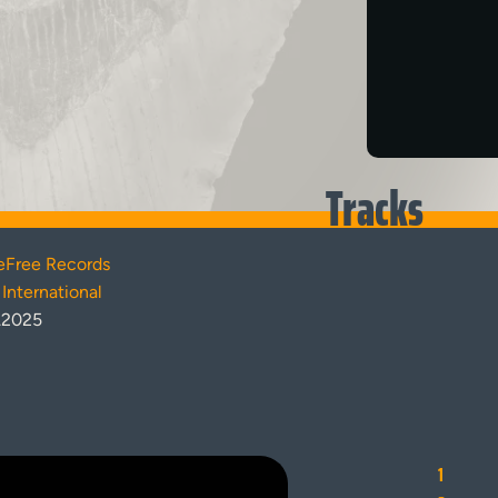
Tracks
eFree Records
International
.2025
1