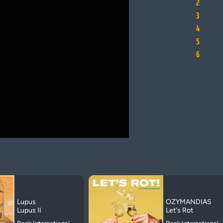
2
3
4
5
6
Lupus
OZYMANDIAS
Lupus II
Let's Rot