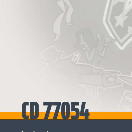
CD 77054