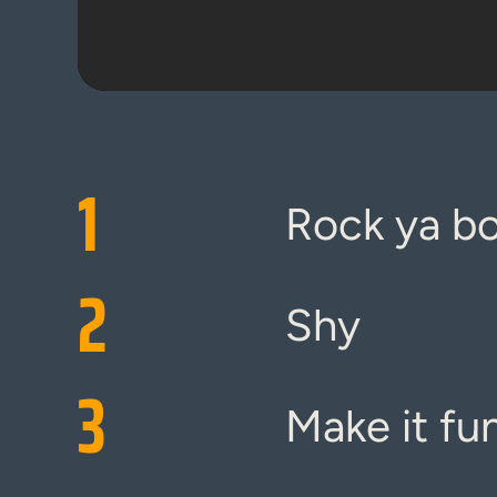
1
Rock ya b
2
Shy
3
Make it fu