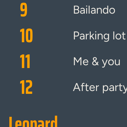
9
Bailando
10
Parking lot
11
Me & you
12
After part
Leopard