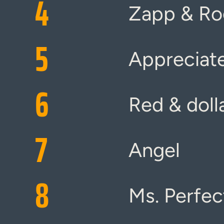
4
Zapp & Ro
5
Appreciat
6
Red & doll
7
Angel
8
Ms. Perfec