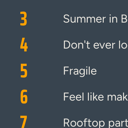
3
Summer in Be
4
Don't ever l
5
Fragile
6
Feel like mak
7
Rooftop par