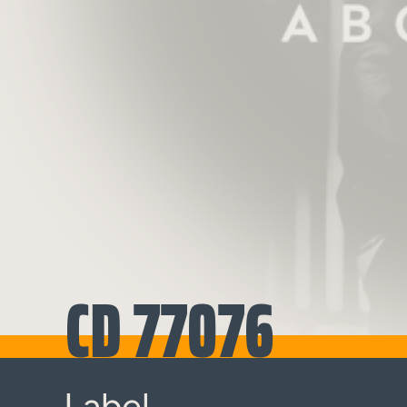
CD 77076
Label