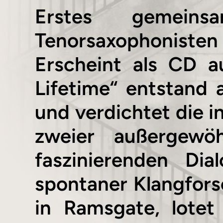
Erstes gemein
Tenorsaxophoniste
Erscheint als CD a
Lifetime“ entstand 
und verdichtet die 
zweier außergewöh
faszinierenden Di
spontaner Klangfor
in Ramsgate, lotet