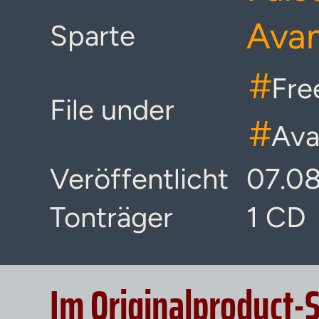
Ava
Sparte
#
Fre
File under
#
Ava
Veröffentlicht
07.0
Tonträger
1 CD
Im Originalproduct-