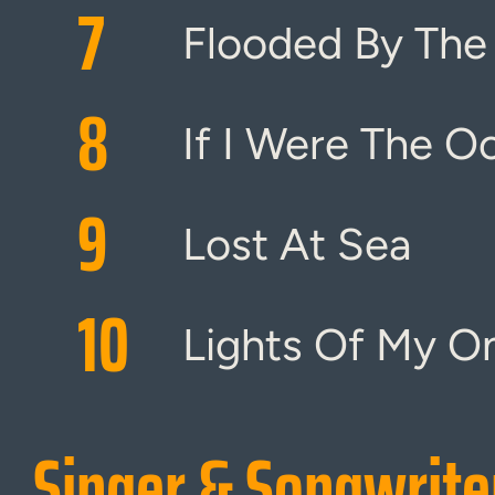
7
Flooded By The
8
If I Were The O
9
Lost At Sea
10
Lights Of My O
Singer & Songwrite