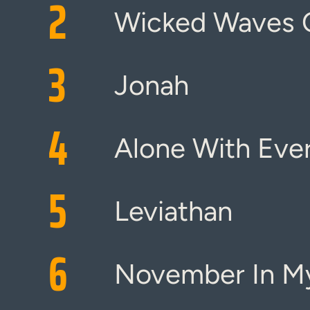
2
Wicked Waves O
3
Jonah
4
Alone With Eve
5
Leviathan
6
November In M