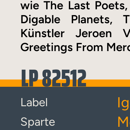
wie The Last Poets,
Digable Planets,
Künstler Jeroen 
Greetings From Mer
LP 82512
I
Label
M
Sparte