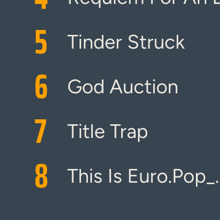
5
Tinder Struck
6
God Auction
7
Title Trap
8
This Is Euro.Pop_