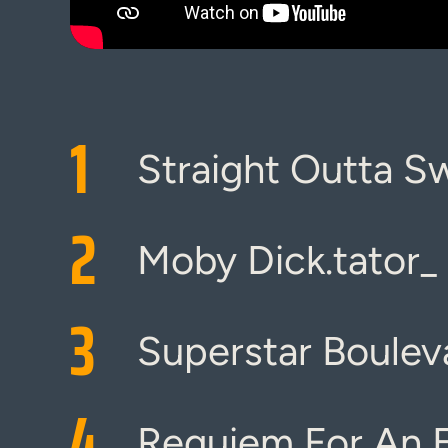
1
Straight Outta S
2
Moby Dick.tator_
3
Superstar Boulev
4
Requiem For An E