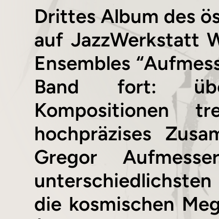
Drittes Album des ö
auf JazzWerkstatt 
Ensembles “Aufmesse
Band fort: über
Kompositionen tr
hochpräzises Zusa
Gregor Aufmesse
unterschiedlichsten
die kosmischen Meg