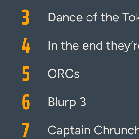
3
Dance of the To
4
In the end they
5
ORCs
6
Blurp 3
7
Captain Chrunc