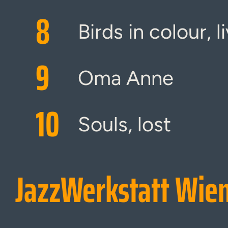
8
Birds in colour, l
9
Oma Anne
10
Souls, lost
JazzWerkstatt Wie