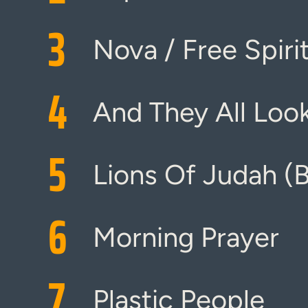
3
Nova / Free Spiri
4
And They All Loo
5
Lions Of Judah (B
6
Morning Prayer
7
Plastic People