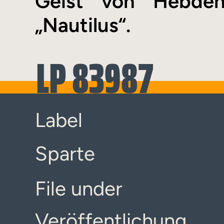
Geist von Hebden
„Nautilus“.
LP 83987
Label
Sparte
File under
Veröffentlichung