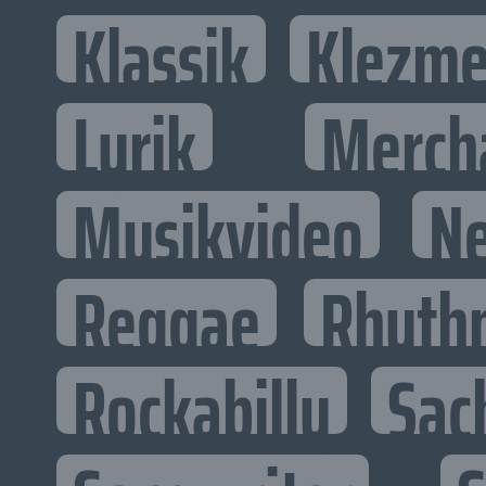
Klassik
Klezme
Lyrik
Merch
Musikvideo
N
Reggae
Rhyth
Rockabilly
Sac