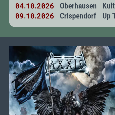
04
10
2026
Oberhausen
Kul
.
.
09
10
2026
Crispendorf
Up 
.
.