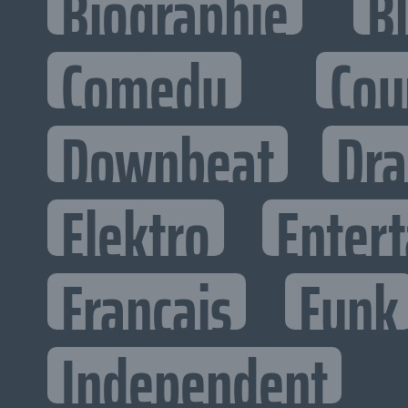
Biographie
B
Comedy
Cou
Downbeat
Dr
Elektro
Entert
Francais
Funk
Independent