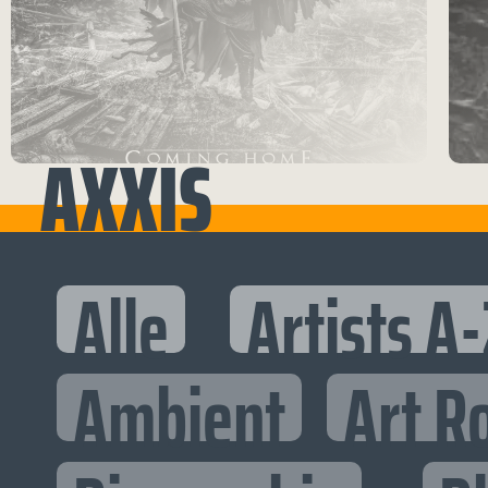
AXXIS
Alle
Artists A-
Ambient
Art R