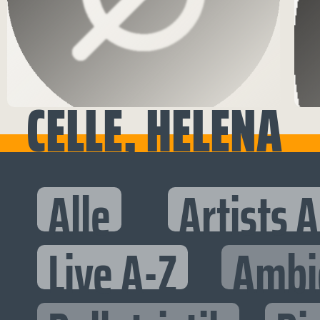
CELLE, HELENA
Alle
Artists 
Live A-Z
Ambi