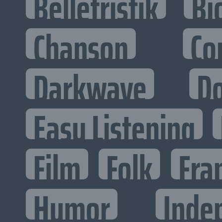
Belletristik
Bi
Chanson
Co
Darkwave
D
Easy Listening
Film
Folk
Fra
Humor
Inde