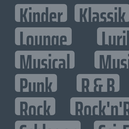
Kinder
Klassik
Lounge
Lyri
Musical
Mus
Punk
R & B
Rock
Rock'n'R