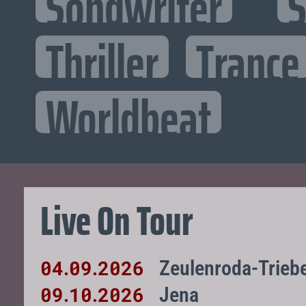
Songwriter
S
Thriller
Trance
Worldbeat
Live On Tour
04
09
2026
Zeulenroda-Trieb
.
.
09
10
2026
Jena
.
.