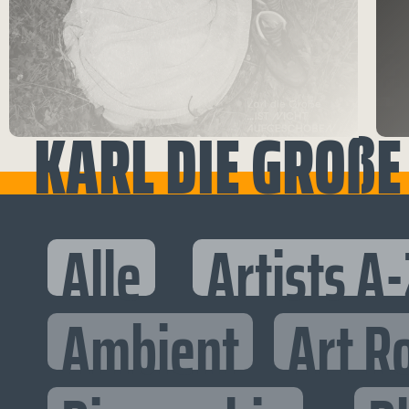
KARL DIE GROßE
Alle
Artists A-
Ambient
Art R