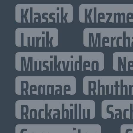
Klassik
Klezme
Lyrik
Merch
Musikvideo
N
Reggae
Rhyth
Rockabilly
Sac