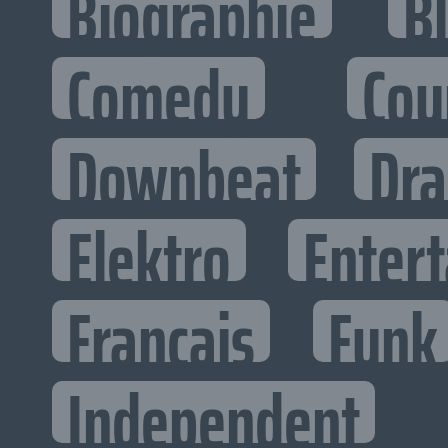
Biographie
B
Comedy
Cou
Downbeat
Dr
Elektro
Entert
Francais
Funk
Independent