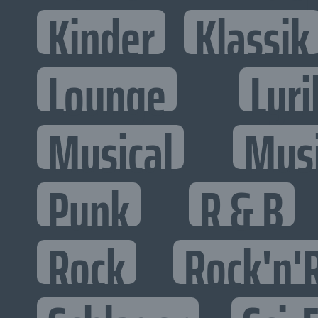
Kinder
Klassik
Lounge
Lyri
Musical
Mus
Punk
R & B
Rock
Rock'n'R