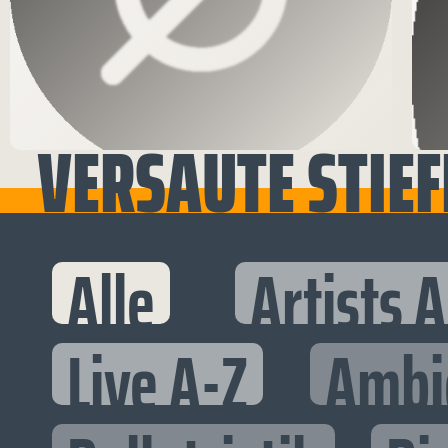
VERSAUTE STIEFK
Alle
Artists 
Live A-Z
Ambi