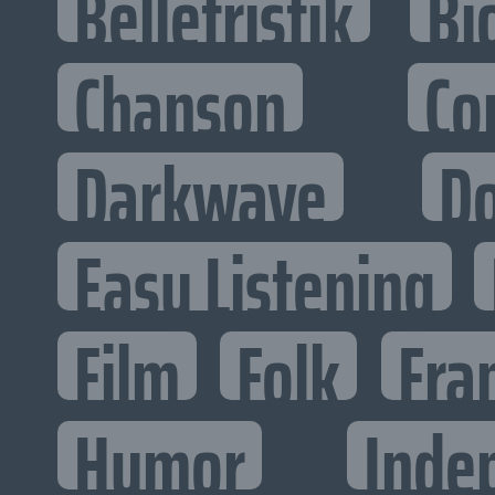
Belletristik
Bi
Chanson
Co
Darkwave
D
Easy Listening
Film
Folk
Fra
Humor
Inde