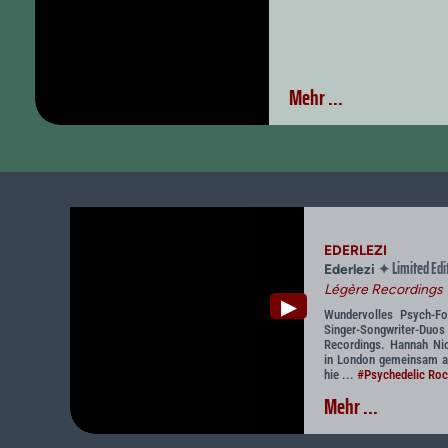
Mehr ...
EDERLEZI
Limited Edi
✦
Ederlezi
Légère Recordings
▶
Wundervolles Psych-Fo
Singer-Songwriter-Du
Recordings. Hannah Ni
in London gemeinsam a
hie ...
#Psychedelic Ro
Mehr ...