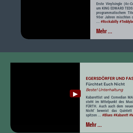
Erste Vinylsingle (4c-
um KING EDWARD TEDSMa
programmatischem Tite
90er Jahren mischten
...
#Rockabilly
#Teddybo
Mehr ...
EGERSDÖRFER UND FAS
Fürchtet Euch Nicht
Beste! Unterhaltung
▶
Kabarettist und Comedian 
steht im Mttelpunkt des Musi
FÜRTH. Auch auch dem neuen
Nicht' beweist das Quintett
spitzen ...
#Blues
#Kabarett
#M
Mehr ...