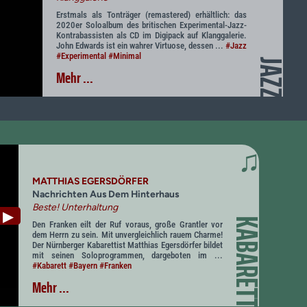
Erstmals als Tonträger (remastered) erhältlich: das
2020er Soloalbum des britischen Experimental-Jazz-
Kontrabassisten als CD im Digipack auf Klanggalerie.
John Edwards ist ein wahrer Virtuose, dessen ...
#Jazz
#Experimental
#Minimal
JAZZ
Mehr ...
♫
MATTHIAS EGERSDÖRFER
Nachrichten Aus Dem Hinterhaus
Beste! Unterhaltung
▶
KABARETT
Den Franken eilt der Ruf voraus, große Grantler vor
dem Herrn zu sein. Mit unvergleichlich rauem Charme!
Der Nürnberger Kabarettist Matthias Egersdörfer bildet
mit seinen Soloprogrammen, dargeboten im ...
#Kabarett
#Bayern
#Franken
Mehr ...