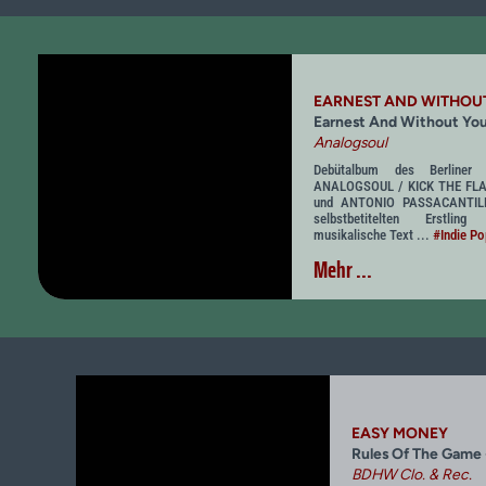
EARNEST AND WITHOU
Earnest And Without Yo
Analogsoul
Debütalbum des Berliner E
ANALOGSOUL / KICK THE FL
und ANTONIO PASSACANTILLI
selbstbetitelten Erstling
musikalische Text ...
#Indie Po
Mehr ...
EASY MONEY
Rules Of The Game 
BDHW Clo. & Rec.