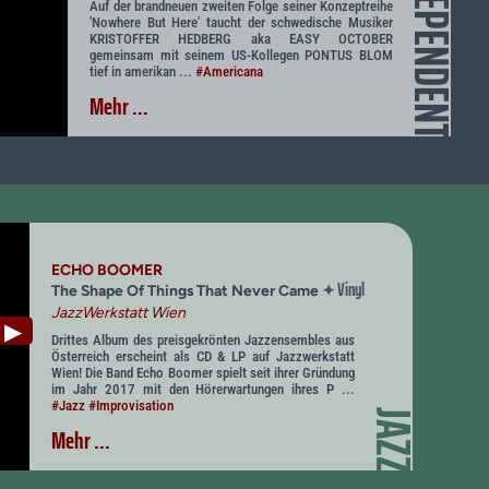
INDEPENDENT
Auf der brandneuen zweiten Folge seiner Konzeptreihe
'Nowhere But Here' taucht der schwedische Musiker
KRISTOFFER HEDBERG aka EASY OCTOBER
gemeinsam mit seinem US-Kollegen PONTUS BLOM
tief in amerikan ...
#Americana
Mehr ...
ECHO BOOMER
Vinyl
✦
The Shape Of Things That Never Came
JazzWerkstatt Wien
▶
Drittes Album des preisgekrönten Jazzensembles aus
Österreich erscheint als CD & LP auf Jazzwerkstatt
Wien! Die Band Echo Boomer spielt seit ihrer Gründung
im Jahr 2017 mit den Hörerwartungen ihres P ...
#Jazz
#Improvisation
JAZZ
Mehr ...