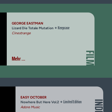
GEORGE EASTMAN
Keepcase
✦
Lizard Die Totale Mutation
Cinestrange
FILM
Mehr ...
EASY OCTOBER
Limited Edition
✦
Nowhere But Here Vol.2
Adore Music