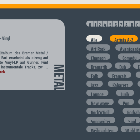
0
1
2
4
5
6
7
A
B
C
Vinyl
✦
Alle
Artists A-Z
Art Rock
Avantgard
ebütalbum des Bremer Metal /
Chanson
Comedy
ari erscheint als streng auf
te Vinyl-LP auf Gunner. Fünf
Dramatik
Dub
E
METAL
instrumentale Tracks, zw ...
ock
Folk
Francais
Jazz
Kabarett
Lounge
Lyrik
New wave
Pop
Rock'n'Roll
Rockabi
Songwriter
Soul
Weihnachten
World M