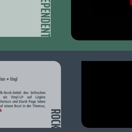
INDEPENDENT
tion
Vinyl
✦
lk-Rock-Debüt des britischen
os als Vinyl-LP auf Légère
cholson und David Page leben
uf einem Boot in der Themse,
ck
ROCK