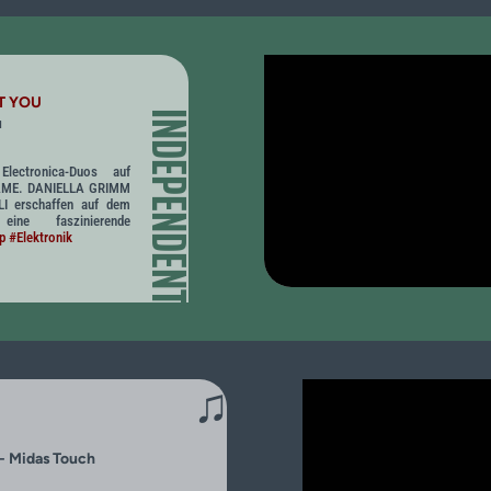
T YOU
INDEPENDENT
u
lectronica-Duos auf
AME. DANIELLA GRIMM
 erschaffen auf dem
 eine faszinierende
p
#Elektronik
♫
- Midas Touch