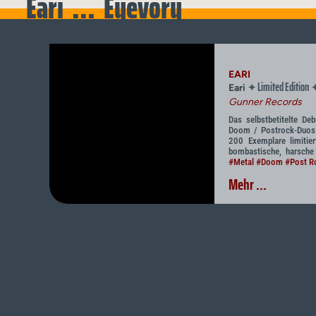
Eari ... Eyevory
EARI
Limited Edition
✦
Eari
Gunner Records
Das selbstbetitelte D
Doom / Postrock-Duos E
200 Exemplare limitier
bombastische, harsche 
#Metal
#Doom
#Post R
Mehr ...