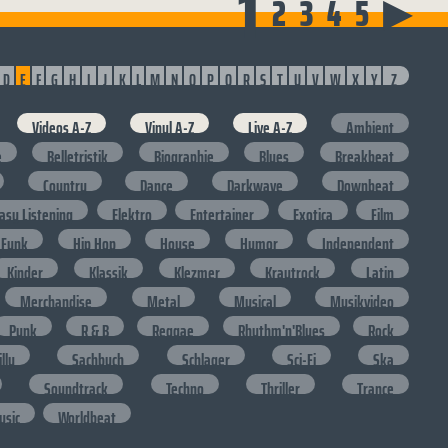
1
2
3
4
5
▶
D
E
F
G
H
I
J
K
L
M
N
O
P
Q
R
S
T
U
V
W
X
Y
Z
Videos A-Z
Vinyl A-Z
Live A-Z
Ambient
e
Belletristik
Biographie
Blues
Breakbeat
Country
Dance
Darkwave
Downbeat
asy Listening
Elektro
Entertainer
Exotica
Film
Funk
Hip Hop
House
Humor
Independent
Kinder
Klassik
Klezmer
Krautrock
Latin
Merchandise
Metal
Musical
Musikvideo
Punk
R & B
Reggae
Rhythm'n'Blues
Rock
lly
Sachbuch
Schlager
Sci-Fi
Ska
Soundtrack
Techno
Thriller
Trance
usic
Worldbeat