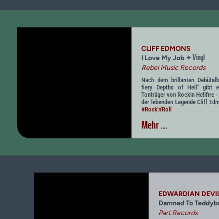
CLIFF EDMONS
Vinyl
✦
I Love My Job
Rebel Music Records
Nach dem brillanten Debütal
fiery Depths of Hell" gibt 
Tonträger von Rockin Hellfire
der lebenden Legende Cliff Edm
#Rock'n'Roll
Mehr ...
EDWARDIAN DEVI
Damned To Teddy
Part Records