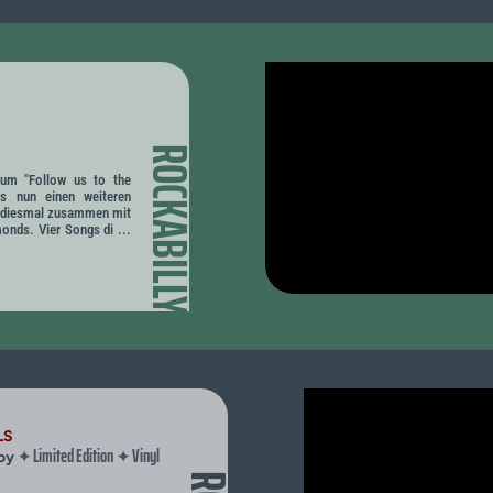
ROCKABILLY
bum "Follow us to the
es nun einen weiteren
 - diesmal zusammen mit
onds. Vier Songs di ...
LS
Limited Edition
Vinyl
✦
✦
boy