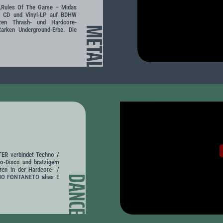
 „Rules Of The Game – Midas
ls CD und Vinyl-LP auf BDHW
zen Thrash- und Hardcore-
METAL
arken Underground-Erbe. Die
TER verbindet Techno /
o-Disco und bratzigem
en in der Hardcore- /
NO FONTANETO alias E
DANCE