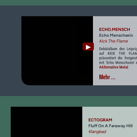
ECHO.MENSCH
Echo Menschsein
Kick The Flame
▶
Debütalbum des Leipzig
auf KICK THE FLAM
präsentiert die freigeis
mit 'Echo Menschsein' 
#Alternative Metal
Mehr ...
ECTOGRAM
Fluff On A Faraway Hill
Klangbad