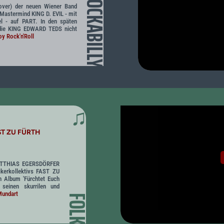
ROCKABILLY
Cover) der neuen Wiener Band
stermind KING D. EVIL - mit
l - auf PART. In den späten
 die KING EDWARD TEDS nicht
y Rock'n'Roll
♫
T ZU FÜRTH
MATTHIAS EGERSDÖRFER
kerkollektivs FAST ZU
 Album 'Fürchtet Euch
 seinen skurrilen und
undart
FOLK