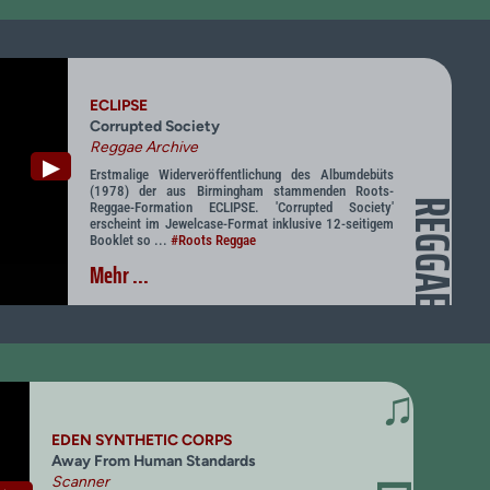
ECLIPSE
Corrupted Society
Reggae Archive
▶
Erstmalige Widerveröffentlichung des Albumdebüts
(1978) der aus Birmingham stammenden Roots-
REGGAE
Reggae-Formation ECLIPSE. 'Corrupted Society'
erscheint im Jewelcase-Format inklusive 12-seitigem
Booklet so ...
#Roots Reggae
Mehr ...
♫
EDEN SYNTHETIC CORPS
Away From Human Standards
Scanner