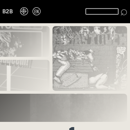
⌕
❉
EN
B2B