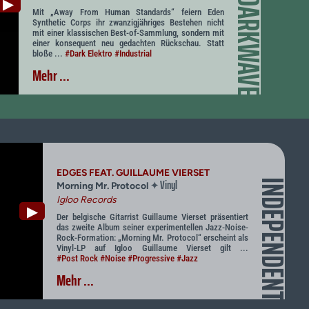
DARKWAVE
▶
Mit „Away From Human Standards“ feiern Eden
Synthetic Corps ihr zwanzigjähriges Bestehen nicht
mit einer klassischen Best-of-Sammlung, sondern mit
einer konsequent neu gedachten Rückschau. Statt
bloße ...
#Dark Elektro
#Industrial
Mehr ...
EDGES FEAT. GUILLAUME VIERSET
Vinyl
INDEPENDENT
✦
Morning Mr. Protocol
Igloo Records
▶
Der belgische Gitarrist Guillaume Vierset präsentiert
das zweite Album seiner experimentellen Jazz-Noise-
Rock-Formation: „Morning Mr. Protocol“ erscheint als
Vinyl-LP auf Igloo Guillaume Vierset gilt ...
#Post Rock
#Noise
#Progressive
#Jazz
Mehr ...