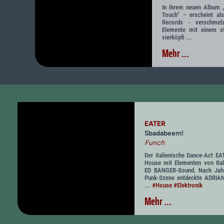
In ihrem neuen Album
Touch“ – erscheint a
Records - verschmel
Elemente mit einem st
vierköpfi ...
Mehr ...
EATER
Sbadabeem!
Funch
Der italienische Dance-Act EA
House mit Elementen von Ital
ED BANGER-Sound. Nach Jahr
Punk-Szene entdeckte ADRIA
...
#House
#Elektronik
Mehr ...