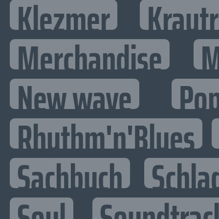
Klezmer
Kraut
Merchandise
M
New wave
Po
Rhythm'n'Blues
Sachbuch
Schla
Soul
Soundtrac