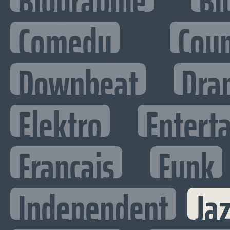
Biographie
Bl
Comedy
Cou
Downbeat
Dra
Elektro
Enterta
Francais
Funk
Independent
Ja