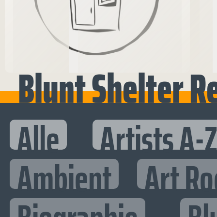
Blunt Shelter R
Alle
Artists A-
Ambient
Art Ro