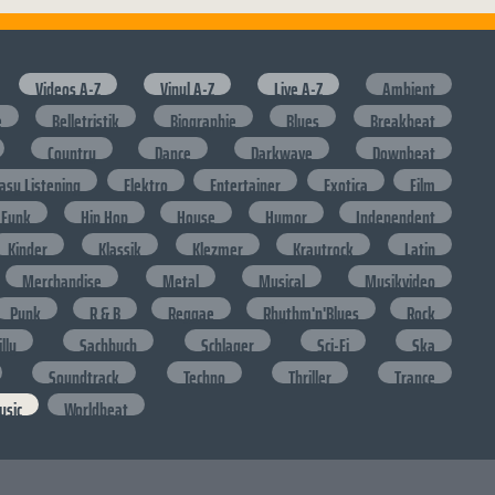
Videos A-Z
Vinyl A-Z
Live A-Z
Ambient
e
Belletristik
Biographie
Blues
Breakbeat
Country
Dance
Darkwave
Downbeat
asy Listening
Elektro
Entertainer
Exotica
Film
Funk
Hip Hop
House
Humor
Independent
Kinder
Klassik
Klezmer
Krautrock
Latin
Merchandise
Metal
Musical
Musikvideo
Punk
R & B
Reggae
Rhythm'n'Blues
Rock
lly
Sachbuch
Schlager
Sci-Fi
Ska
Soundtrack
Techno
Thriller
Trance
usic
Worldbeat