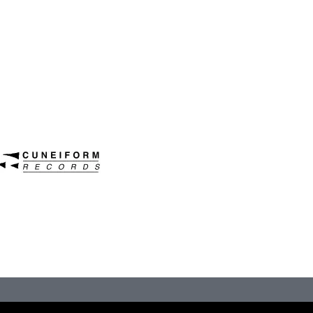
onsouling Sounds
Contre Jour
Cuneiform