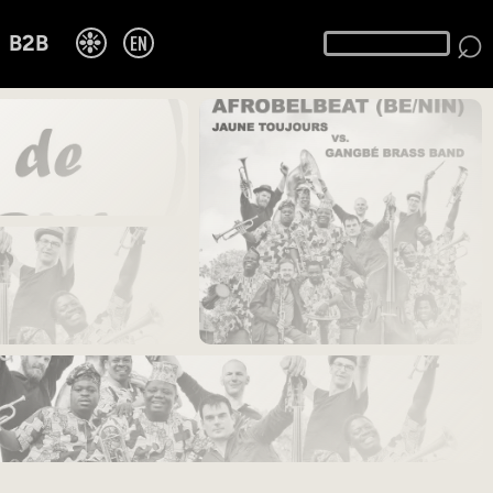
⌕
❉
EN
B2B