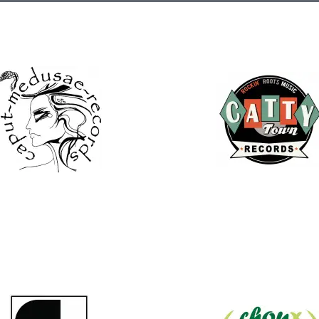
ut Medusae Records
Catty Town Reco