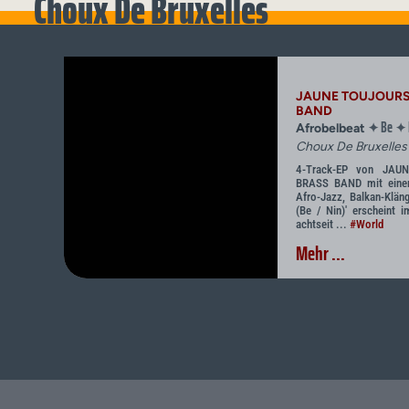
Choux De Bruxelles
JAUNE TOUJOURS
BAND
Be
✦
✦
Afrobelbeat
Choux De Bruxelles
4-Track-EP von JA
BRASS BAND mit einem
Afro-Jazz, Balkan-Klän
(Be / Nin)' erscheint 
achtseit ...
#World
Mehr ...