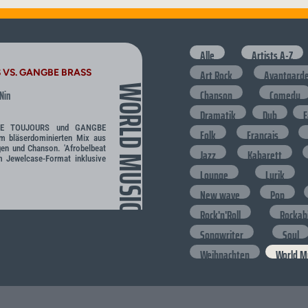
Alle
Artists A-Z
Art Rock
Avantgard
 VS. GANGBE BRASS
WORLD MUSIC
Chanson
Comedy
Nin
Dramatik
Dub
E
UNE TOUJOURS und GANGBE
Folk
Francais
 bläserdominierten Mix aus
gen und Chanson. 'Afrobelbeat
Jazz
Kabarett
im Jewelcase-Format inklusive
Lounge
Lyrik
New wave
Pop
Rock'n'Roll
Rockabi
Songwriter
Soul
Weihnachten
World M