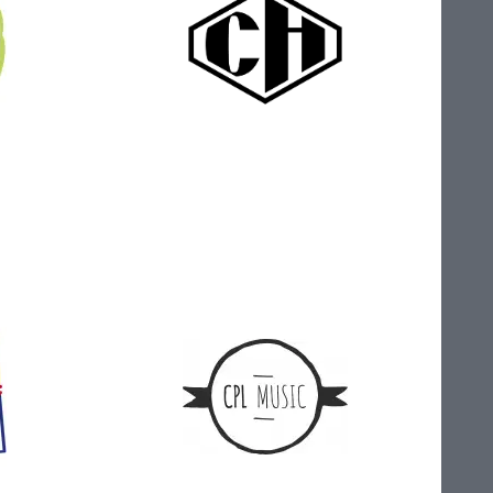
es
Clouds Hill