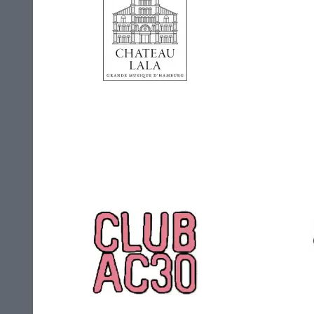
Chateau Lala
Che