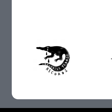
Club AC30
C
Crocodile Tears Records