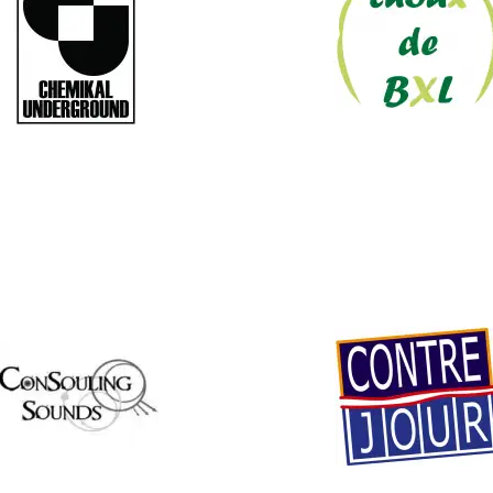
mikal Underground
Choux De Bruxell