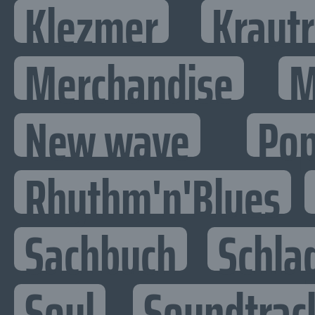
Klezmer
Kraut
Merchandise
M
New wave
Po
Rhythm'n'Blues
Sachbuch
Schla
Soul
Soundtrac