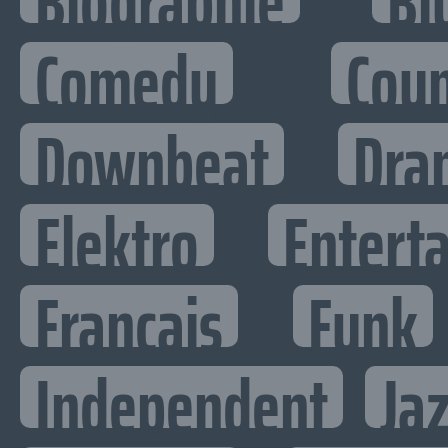
Biographie
Bl
Comedy
Cou
Downbeat
Dra
Elektro
Enterta
Francais
Funk
Independent
Ja