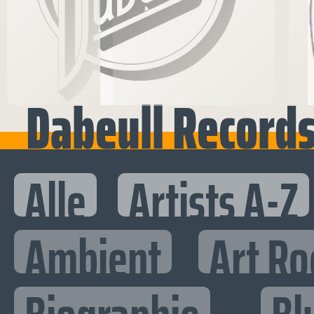
Dabeull Record
Alle
Artists A-Z
Ambient
Art Ro